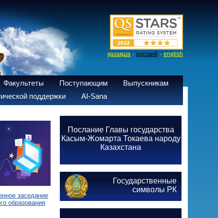
·
·
қазақша
русский
english
Факультеты
Поступающим
Выпускникам
ической поддержки
AI-Sana
Послание Главы государства
Касым-Жомарта Токаева народу
Казахстана
Государственные
символы РК
енное заседание
го образования