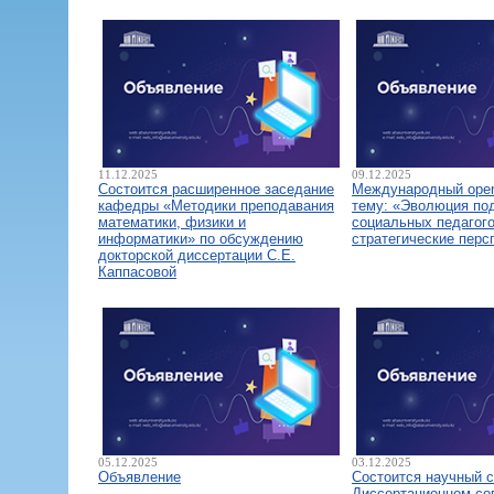
11.12.2025
09.12.2025
Состоится расширенное заседание
Международный open
кафедры «Методики преподавания
тему: «Эволюция по
математики, физики и
социальных педагого
информатики» по обсуждению
стратегические перс
докторской диссертации С.Е.
Каппасовой
05.12.2025
03.12.2025
Объявление
Состоится научный 
Диссертационном со