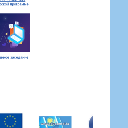
рской программе
енное заседание
и