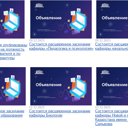
19.12.2025
19.12.2025
Состоится расширенное заседание
Состоится расшир
я опубликованы
кафедры «Педагогика и психология»
кафедры начально
 на должность
вателя и по
орантуры
12.12.2025
12.12.2025
ное заседание
Состоится расширенное заседание
Состоится расшир
 образования
кафедры Биологии
кафедры Новой и 
Казахстана имени 
Садыкова