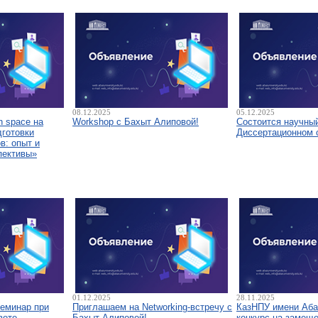
08.12.2025
05.12.2025
 space на
Workshop с Бахыт Алиповой!
Состоится научны
дготовки
Диссертационном 
в: опыт и
пективы»
01.12.2025
28.11.2025
семинар при
Приглашаем на Networking-встречу с
КазНПУ имени Аба
вете
Бахыт Алиповой!
конкурс на замещ