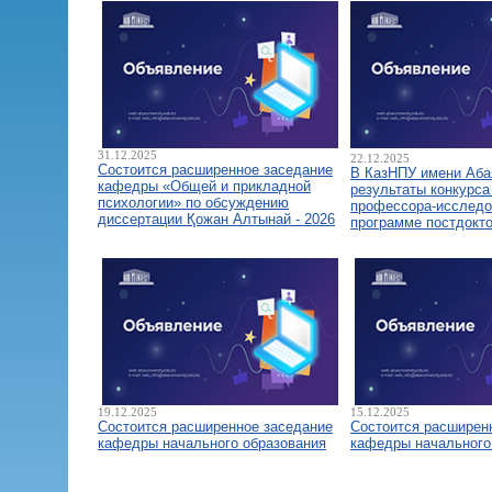
31.12.2025
22.12.2025
Состоится расширенное заседание
В КазНПУ имени Аба
кафедры «Общей и прикладной
результаты конкурса
психологии» по обсуждению
профессора-исследо
диссертации Қожан Алтынай - 2026
программе постдокт
19.12.2025
15.12.2025
Состоится расширенное заседание
Состоится расширен
кафедры начального образования
кафедры начального