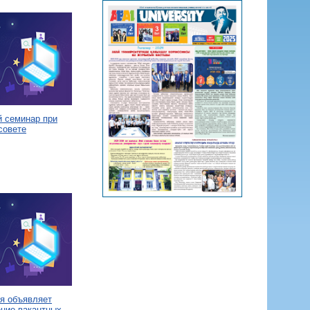
й семинар при
совете
я объявляет
ение вакантных