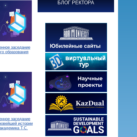
БЛОГ РЕКТОРА
енное заседание
го образования
енное заседание
новейшей истории
академика Т.С.