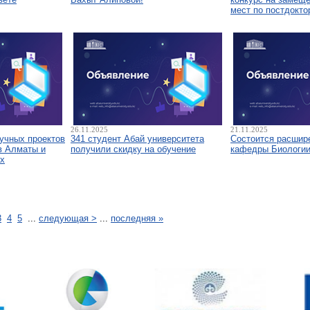
мест по постдокто
26.11.2025
21.11.2025
аучных проектов
341 студент Абай университета
Состоится расшир
в Алматы и
получили скидку на обучение
кафедры Биологи
х
3
4
5
...
следующая >
...
последняя »