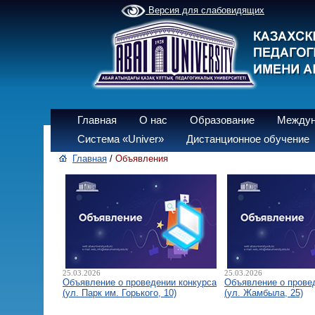
Версия для слабовидящих
Главная
О нас
Образование
Междун
Система «Univer»
Дистанционное обучение
Главная
/
Объявления
25.03.2026
25.03.2026
Объявление о проведении конкурса
Объявление о прове
(ул. Парк им. Горького, 10)
(ул. Жамбыла, 25)