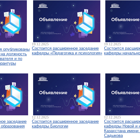
19.12.2025
19.12.2025
Состоится расширенное заседание
Состоится расшир
я опубликованы
кафедры «Педагогика и психология»
кафедры начально
 на должность
вателя и по
орантуры
12.12.2025
12.12.2025
ное заседание
Состоится расширенное заседание
Состоится расшир
 образования
кафедры Биологии
кафедры Новой и 
Казахстана имени 
Садыкова