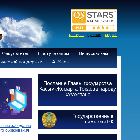
·
·
қазақша
русский
english
Факультеты
Поступающим
Выпускникам
ической поддержки
AI-Sana
Послание Главы государства
Касым-Жомарта Токаева народу
Казахстана
Государственные
символы РК
енное заседание
го образования