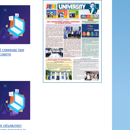
й семинар при
совете
я объявляет
ение вакантных