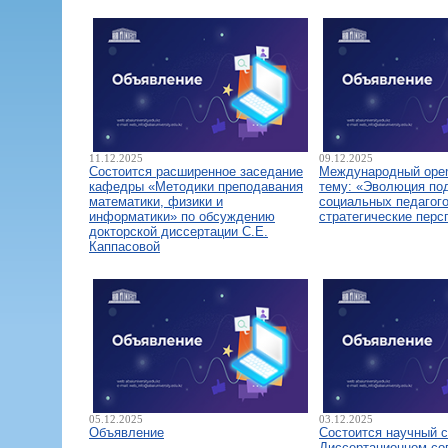
11.12.2025
09.12.2025
Состоится расширенное заседание
Международный open
кафедры «Методики преподавания
тему: «Эволюция по
математики, физики и
социальных педагого
информатики» по обсуждению
стратегические перс
докторской диссертации С.Е.
Каппасовой
05.12.2025
03.12.2025
Объявление
Состоится научный 
Диссертационном со