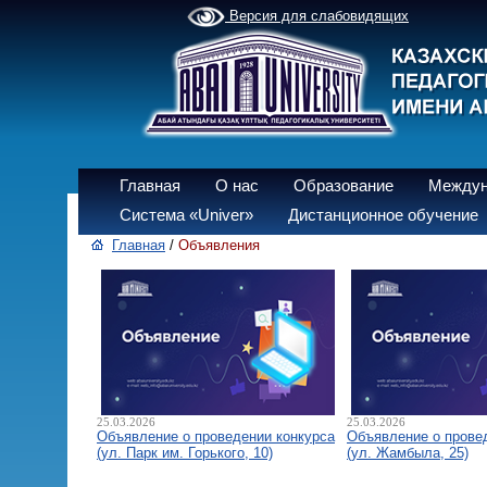
Версия для слабовидящих
Главная
О нас
Образование
Междун
Система «Univer»
Дистанционное обучение
Главная
/
Объявления
25.03.2026
25.03.2026
Объявление о проведении конкурса
Объявление о прове
(ул. Парк им. Горького, 10)
(ул. Жамбыла, 25)