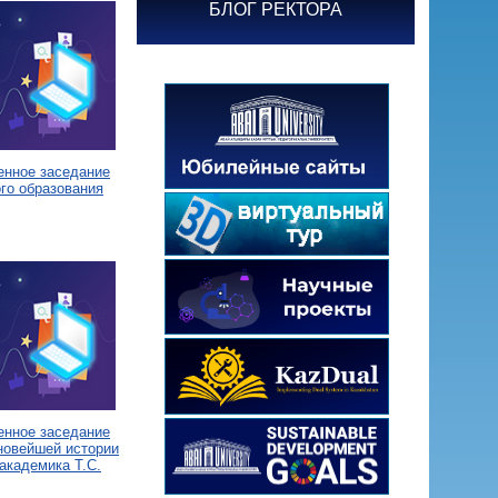
БЛОГ РЕКТОРА
енное заседание
го образования
енное заседание
новейшей истории
академика Т.С.