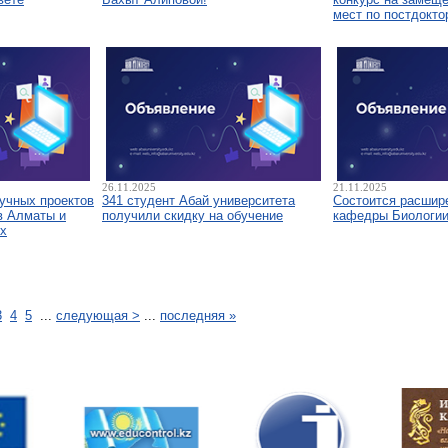
мест по постдокто
26.11.2025
21.11.2025
аучных проектов
341 студент Абай университета
Состоится расшир
в Алматы и
получили скидку на обучение
кафедры Биологи
х
3
4
5
...
следующая >
...
последняя »