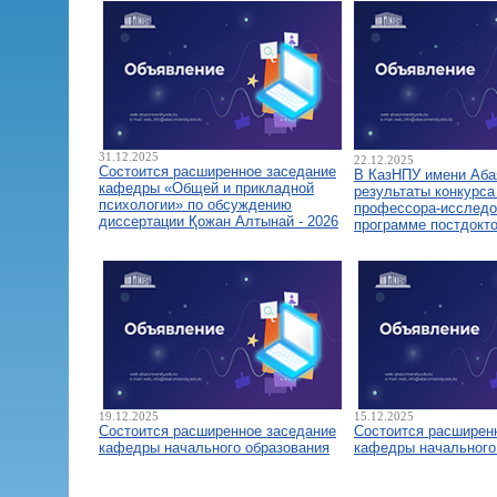
31.12.2025
22.12.2025
Состоится расширенное заседание
В КазНПУ имени Аба
кафедры «Общей и прикладной
результаты конкурса
психологии» по обсуждению
профессора-исследо
диссертации Қожан Алтынай - 2026
программе постдокт
19.12.2025
15.12.2025
Состоится расширенное заседание
Состоится расширен
кафедры начального образования
кафедры начального