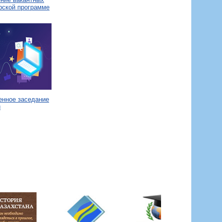
рской программе
енное заседание
и