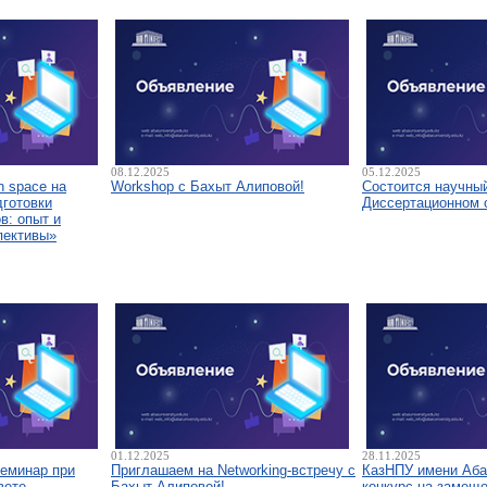
08.12.2025
05.12.2025
 space на
Workshop с Бахыт Алиповой!
Состоится научны
дготовки
Диссертационном 
в: опыт и
пективы»
01.12.2025
28.11.2025
семинар при
Приглашаем на Networking-встречу с
КазНПУ имени Аба
вете
Бахыт Алиповой!
конкурс на замещ