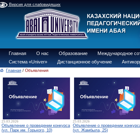
Версия для слабовидящих
Главная
О нас
Образование
Международное со
Система «Univer»
Дистанционное обучение
Антикор
Главная
/
Объявления
25.03.2026
25.03.2026
Объявление о проведении конкурса
Объявление о проведении конкурс
(ул. Парк им. Горького, 10)
(ул. Жамбыла, 25)