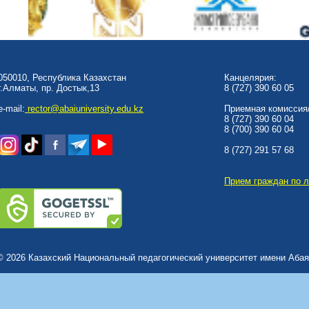
050010, Республика Казахстан
Канцелярия:
г.Алматы, пр. Достык,13
8 (727) 390 60 05
e-mail:
rector@abaiuniversity.edu.kz
Приемная комиссия/
8 (727) 390 60 04
8 (700) 390 60 04
8 (727) 291 57 68
Прием граждан по 
© 2026 Казахский Национальный педагогический университет имени Абая