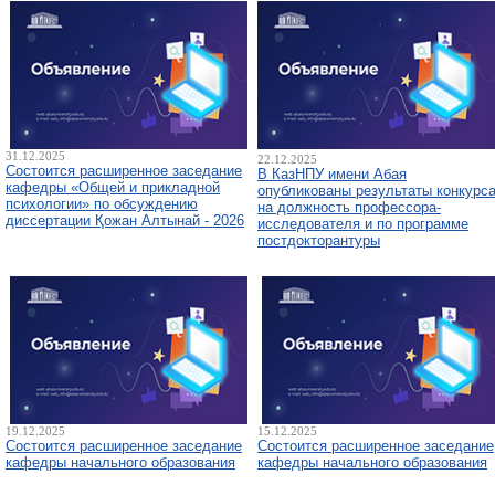
31.12.2025
22.12.2025
Состоится расширенное заседание
В КазНПУ имени Абая
кафедры «Общей и прикладной
опубликованы результаты конкурс
психологии» по обсуждению
на должность профессора-
диссертации Қожан Алтынай - 2026
исследователя и по программе
постдокторантуры
19.12.2025
15.12.2025
Состоится расширенное заседание
Состоится расширенное заседание
кафедры начального образования
кафедры начального образования