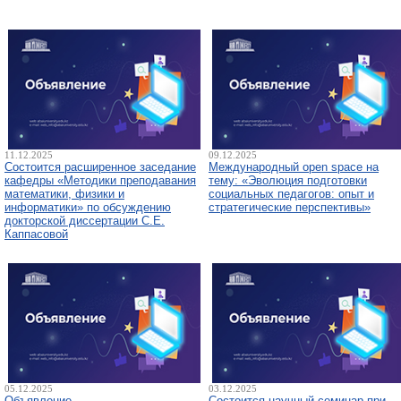
11.12.2025
09.12.2025
Состоится расширенное заседание
Международный open space на
кафедры «Методики преподавания
тему: «Эволюция подготовки
математики, физики и
социальных педагогов: опыт и
информатики» по обсуждению
стратегические перспективы»
докторской диссертации С.Е.
Каппасовой
05.12.2025
03.12.2025
Объявление
Состоится научный семинар при