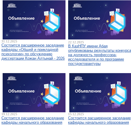
31.12.2025
22.12.2025
Состоится расширенное заседание
В КазНПУ имени Абая
кафедры «Общей и прикладной
опубликованы результаты конкурс
психологии» по обсуждению
на должность профессора-
диссертации Қожан Алтынай - 2026
исследователя и по программе
постдокторантуры
19.12.2025
15.12.2025
Состоится расширенное заседание
Состоится расширенное заседание
кафедры начального образования
кафедры начального образования