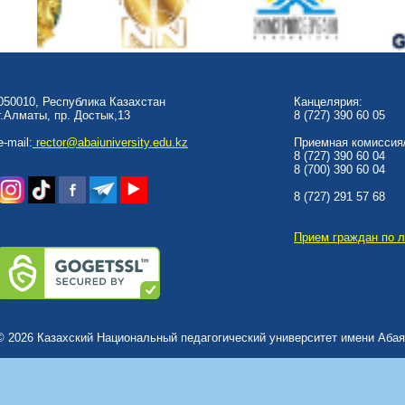
050010, Республика Казахстан
Канцелярия:
г.Алматы, пр. Достык,13
8 (727) 390 60 05
e-mail:
rector@abaiuniversity.edu.kz
Приемная комиссия/
8 (727) 390 60 04
8 (700) 390 60 04
8 (727) 291 57 68
Прием граждан по 
© 2026 Казахский Национальный педагогический университет имени Абая