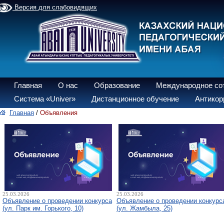
Версия для слабовидящих
Главная
О нас
Образование
Международное со
Система «Univer»
Дистанционное обучение
Антикор
Главная
/
Объявления
25.03.2026
25.03.2026
Объявление о проведении конкурса
Объявление о проведении конкурс
(ул. Парк им. Горького, 10)
(ул. Жамбыла, 25)