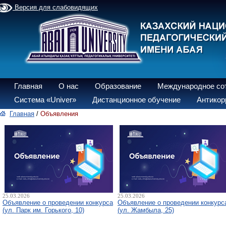
Версия для слабовидящих
Главная
О нас
Образование
Международное со
Система «Univer»
Дистанционное обучение
Антикор
Главная
/
Объявления
25.03.2026
25.03.2026
Объявление о проведении конкурса
Объявление о проведении конкурс
(ул. Парк им. Горького, 10)
(ул. Жамбыла, 25)