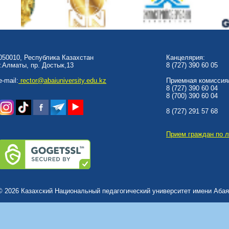
050010, Республика Казахстан
Канцелярия:
г.Алматы, пр. Достык,13
8 (727) 390 60 05
e-mail:
rector@abaiuniversity.edu.kz
Приемная комиссия/
8 (727) 390 60 04
8 (700) 390 60 04
8 (727) 291 57 68
Прием граждан по 
© 2026 Казахский Национальный педагогический университет имени Абая