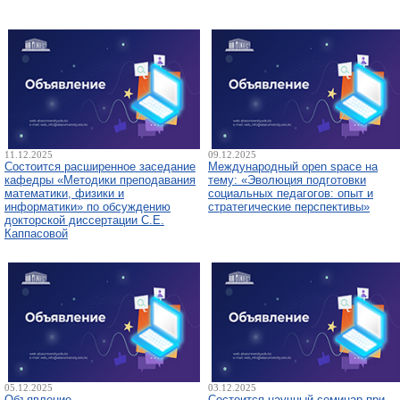
11.12.2025
09.12.2025
Состоится расширенное заседание
Международный open space на
кафедры «Методики преподавания
тему: «Эволюция подготовки
математики, физики и
социальных педагогов: опыт и
информатики» по обсуждению
стратегические перспективы»
докторской диссертации С.Е.
Каппасовой
05.12.2025
03.12.2025
Объявление
Состоится научный семинар при