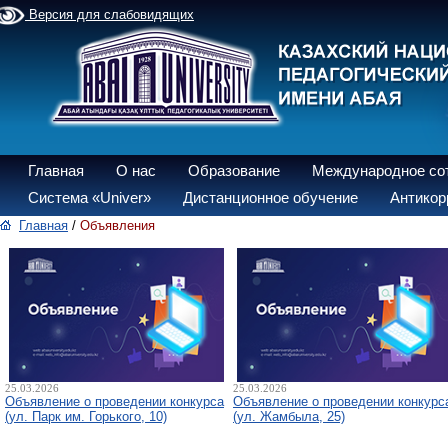
Версия для слабовидящих
Главная
О нас
Образование
Международное со
Система «Univer»
Дистанционное обучение
Антикор
Главная
/
Объявления
25.03.2026
25.03.2026
Объявление о проведении конкурса
Объявление о проведении конкурс
(ул. Парк им. Горького, 10)
(ул. Жамбыла, 25)