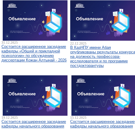
31.12.2025
22.12.2025
Состоится расширенное заседание
В КазНПУ имени Абая
кафедры «Общей и прикладной
опубликованы результаты конкурс
психологии» по обсуждению
на должность профессора-
диссертации Қожан Алтынай - 2026
исследователя и по программе
постдокторантуры
19.12.2025
15.12.2025
Состоится расширенное заседание
Состоится расширенное заседание
кафедры начального образования
кафедры начального образования