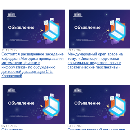
11.12.2025
09.12.2025
Состоится расширенное заседание
Международный open space на
кафедры «Методики преподавания
тему: «Эволюция подготовки
математики, физики и
социальных педагогов: опыт и
информатики» по обсуждению
стратегические перспективы»
докторской диссертации С.Е.
Каппасовой
05.12.2025
03.12.2025
Объявление
Состоится научный семинар при