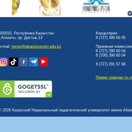
050010, Республика Казахстан
Канцелярия:
г.Алматы, пр. Достык,13
8 (727) 390 60 05
e-mail:
rector@abaiuniversity.edu.kz
Приемная комиссия/
8 (727) 390 60 04
8 (700) 390 60 04
8 (727) 291 57 68
Прием граждан по 
© 2026 Казахский Национальный педагогический университет имени Абая