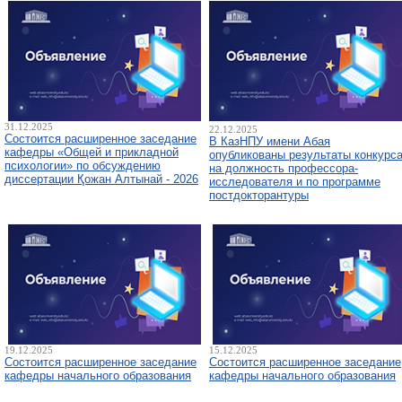
31.12.2025
22.12.2025
Состоится расширенное заседание
В КазНПУ имени Абая
кафедры «Общей и прикладной
опубликованы результаты конкурс
психологии» по обсуждению
на должность профессора-
диссертации Қожан Алтынай - 2026
исследователя и по программе
постдокторантуры
19.12.2025
15.12.2025
Состоится расширенное заседание
Состоится расширенное заседание
кафедры начального образования
кафедры начального образования