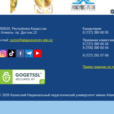
050010, Республика Казахстан
Канцелярия:
г.Алматы, пр. Достык,13
8 (727) 390 60 05
e-mail:
rector@abaiuniversity.edu.kz
Приемная комиссия/
8 (727) 390 60 04
8 (700) 390 60 04
8 (727) 291 57 68
Прием граждан по 
© 2026 Казахский Национальный педагогический университет имени Абая