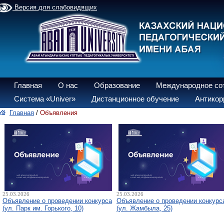
Версия для слабовидящих
Главная
О нас
Образование
Международное со
Система «Univer»
Дистанционное обучение
Антикор
Главная
/
Объявления
25.03.2026
25.03.2026
Объявление о проведении конкурса
Объявление о проведении конкурс
(ул. Парк им. Горького, 10)
(ул. Жамбыла, 25)