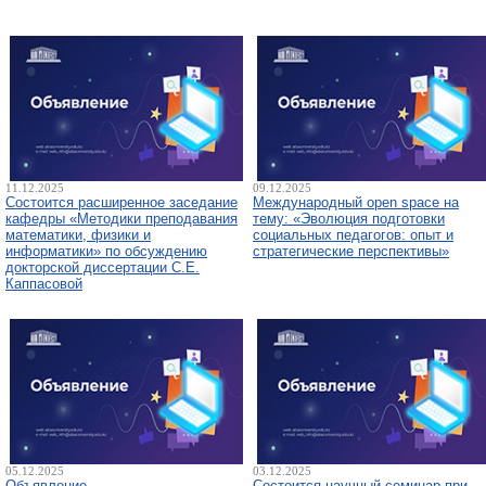
11.12.2025
09.12.2025
Состоится расширенное заседание
Международный open space на
кафедры «Методики преподавания
тему: «Эволюция подготовки
математики, физики и
социальных педагогов: опыт и
информатики» по обсуждению
стратегические перспективы»
докторской диссертации С.Е.
Каппасовой
05.12.2025
03.12.2025
Объявление
Состоится научный семинар при