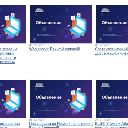
08.12.2025
05.12.2025
 space на
Workshop с Бахыт Алиповой!
Состоится научны
дготовки
Диссертационном 
в: опыт и
пективы»
01.12.2025
28.11.2025
семинар при
Приглашаем на Networking-встречу с
КазНПУ имени Аба
вете
Бахыт Алиповой!
конкурс на замещ