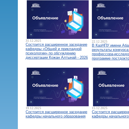
31.12.2025
22.12.2025
Состоится расширенное заседание
В КазНПУ имени Аба
кафедры «Общей и прикладной
результаты конкурса
психологии» по обсуждению
профессора-исследо
диссертации Қожан Алтынай - 2026
программе постдокт
19.12.2025
15.12.2025
Состоится расширенное заседание
Состоится расширен
кафедры начального образования
кафедры начального