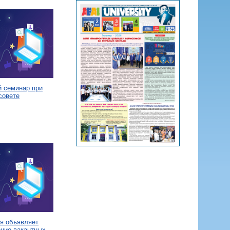
й семинар при
совете
я объявляет
ение вакантных