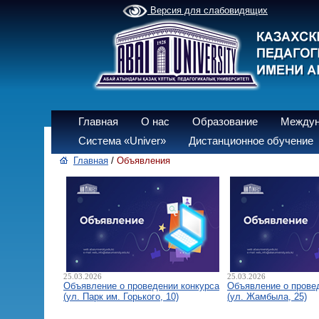
Версия для слабовидящих
Главная
О нас
Образование
Междун
Система «Univer»
Дистанционное обучение
Главная
/
Объявления
25.03.2026
25.03.2026
Объявление о проведении конкурса
Объявление о прове
(ул. Парк им. Горького, 10)
(ул. Жамбыла, 25)