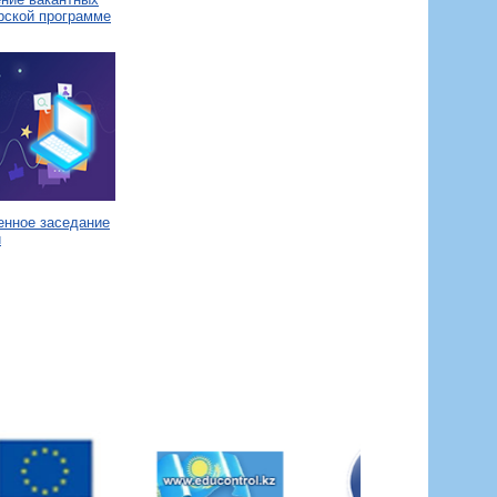
рской программе
енное заседание
и