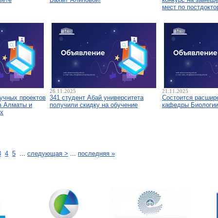
мест по постдокто
26.11.2025
21.11.2025
аучных проектов
341 студент Абай университета
Состоится расшир
в Алматы и
получили скидку на обучение
кафедры Биологи
х
3
4
5
...
следующая >
...
последняя »