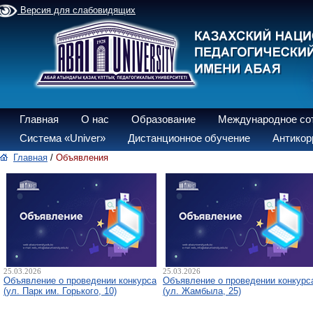
Версия для слабовидящих
Главная
О нас
Образование
Международное со
Система «Univer»
Дистанционное обучение
Антикор
Главная
/
Объявления
25.03.2026
25.03.2026
Объявление о проведении конкурса
Объявление о проведении конкурс
(ул. Парк им. Горького, 10)
(ул. Жамбыла, 25)