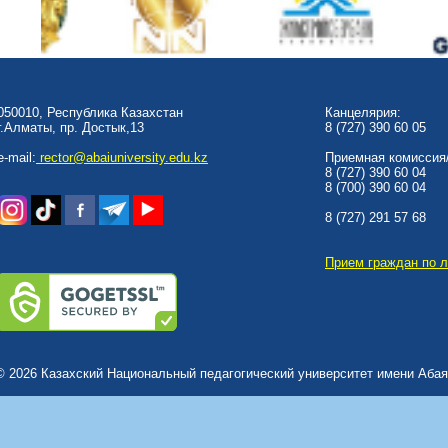
050010, Республика Казахстан
Канцелярия:
г.Алматы, пр. Достык,13
8 (727) 390 60 05
e-mail:
rector@abaiuniversity.edu.kz
Приемная комиссия/
8 (727) 390 60 04
8 (700) 390 60 04
8 (727) 291 57 68
Прием граждан по 
© 2026 Казахский Национальный педагогический университет имени Абая