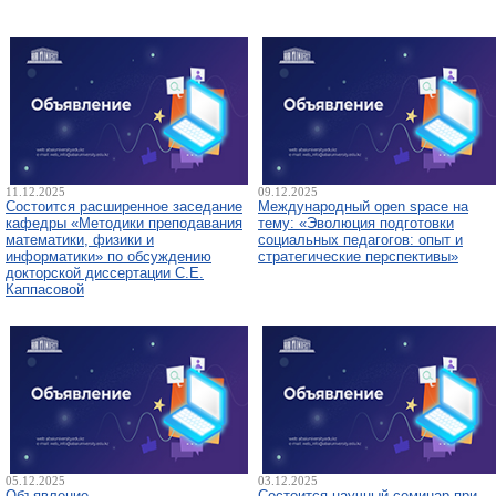
11.12.2025
09.12.2025
Состоится расширенное заседание
Международный open space на
кафедры «Методики преподавания
тему: «Эволюция подготовки
математики, физики и
социальных педагогов: опыт и
информатики» по обсуждению
стратегические перспективы»
докторской диссертации С.Е.
Каппасовой
05.12.2025
03.12.2025
Объявление
Состоится научный семинар при