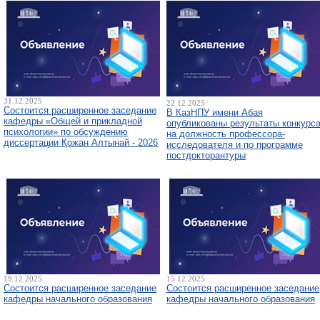
31.12.2025
22.12.2025
Состоится расширенное заседание
В КазНПУ имени Абая
кафедры «Общей и прикладной
опубликованы результаты конкурс
психологии» по обсуждению
на должность профессора-
диссертации Қожан Алтынай - 2026
исследователя и по программе
постдокторантуры
19.12.2025
15.12.2025
Состоится расширенное заседание
Состоится расширенное заседание
кафедры начального образования
кафедры начального образования