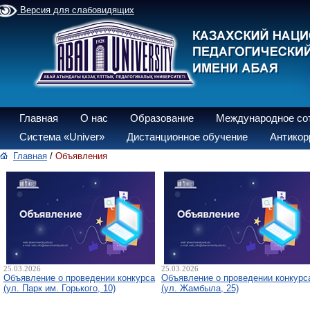
Версия для слабовидящих
Главная
О нас
Образование
Международное со
Система «Univer»
Дистанционное обучение
Антикор
Главная
/
Объявления
25.03.2026
25.03.2026
Объявление о проведении конкурса
Объявление о проведении конкурс
(ул. Парк им. Горького, 10)
(ул. Жамбыла, 25)