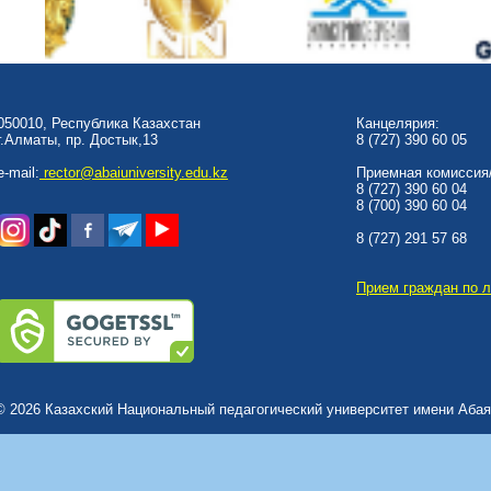
050010, Республика Казахстан
Канцелярия:
г.Алматы, пр. Достык,13
8 (727) 390 60 05
e-mail:
rector@abaiuniversity.edu.kz
Приемная комиссия/
8 (727) 390 60 04
8 (700) 390 60 04
8 (727) 291 57 68
Прием граждан по 
© 2026 Казахский Национальный педагогический университет имени Абая