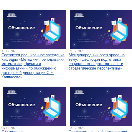
11.12.2025
09.12.2025
Состоится расширенное заседание
Международный open space на
кафедры «Методики преподавания
тему: «Эволюция подготовки
математики, физики и
социальных педагогов: опыт и
информатики» по обсуждению
стратегические перспективы»
докторской диссертации С.Е.
Каппасовой
05.12.2025
03.12.2025
Объявление
Состоится научный семинар при