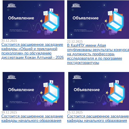
31.12.2025
22.12.2025
Состоится расширенное заседание
В КазНПУ имени Абая
кафедры «Общей и прикладной
опубликованы результаты конкурс
психологии» по обсуждению
на должность профессора-
диссертации Қожан Алтынай - 2026
исследователя и по программе
постдокторантуры
19.12.2025
15.12.2025
Состоится расширенное заседание
Состоится расширенное заседание
кафедры начального образования
кафедры начального образования