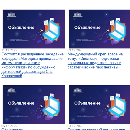
11.12.2025
09.12.2025
Состоится расширенное заседание
Международный open space на
кафедры «Методики преподавания
тему: «Эволюция подготовки
математики, физики и
социальных педагогов: опыт и
информатики» по обсуждению
стратегические перспективы»
докторской диссертации С.Е.
Каппасовой
05.12.2025
03.12.2025
Объявление
Состоится научный семинар при