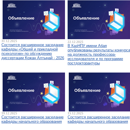
31.12.2025
22.12.2025
Состоится расширенное заседание
В КазНПУ имени Абая
кафедры «Общей и прикладной
опубликованы результаты конкурс
психологии» по обсуждению
на должность профессора-
диссертации Қожан Алтынай - 2026
исследователя и по программе
постдокторантуры
19.12.2025
15.12.2025
Состоится расширенное заседание
Состоится расширенное заседание
кафедры начального образования
кафедры начального образования