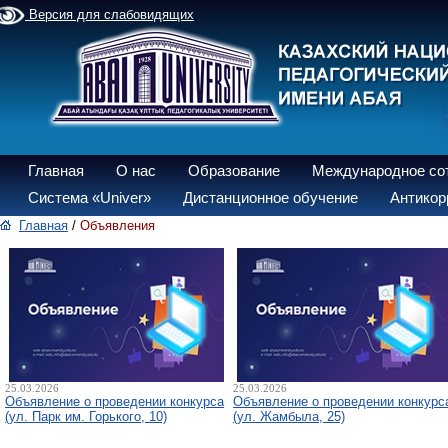
Версия для слабовидящих
Главная
О нас
Образование
Международное со
Система «Univer»
Дистанционное обучение
Антикор
Главная
/
Объявления
25.03.2026
25.03.2026
Объявление о проведении конкурса
Объявление о проведении конкурс
(ул. Парк им. Горького, 10)
(ул. Жамбыла, 25)