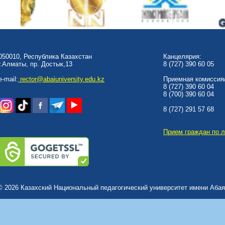
050010, Республика Казахстан
Канцелярия:
г.Алматы, пр. Достык,13
8 (727) 390 60 05
e-mail:
rector@abaiuniversity.edu.kz
Приемная комиссия/
8 (727) 390 60 04
8 (700) 390 60 04
8 (727) 291 57 68
Прием граждан по 
© 2026 Казахский Национальный педагогический университет имени Абая