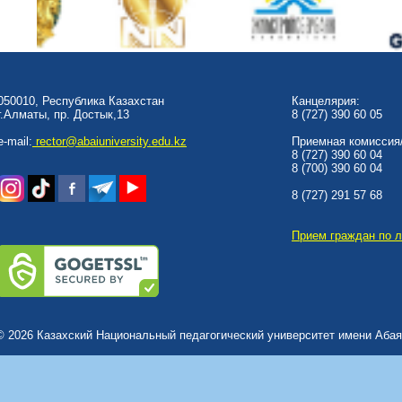
050010, Республика Казахстан
Канцелярия:
г.Алматы, пр. Достык,13
8 (727) 390 60 05
e-mail:
rector@abaiuniversity.edu.kz
Приемная комиссия/
8 (727) 390 60 04
8 (700) 390 60 04
8 (727) 291 57 68
Прием граждан по 
© 2026 Казахский Национальный педагогический университет имени Абая