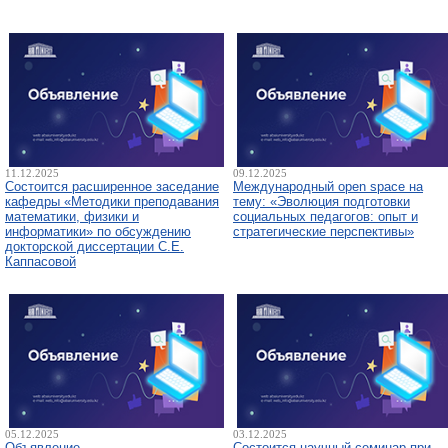
11.12.2025
09.12.2025
Состоится расширенное заседание
Международный open space на
кафедры «Методики преподавания
тему: «Эволюция подготовки
математики, физики и
социальных педагогов: опыт и
информатики» по обсуждению
стратегические перспективы»
докторской диссертации С.Е.
Каппасовой
05.12.2025
03.12.2025
Объявление
Состоится научный семинар при