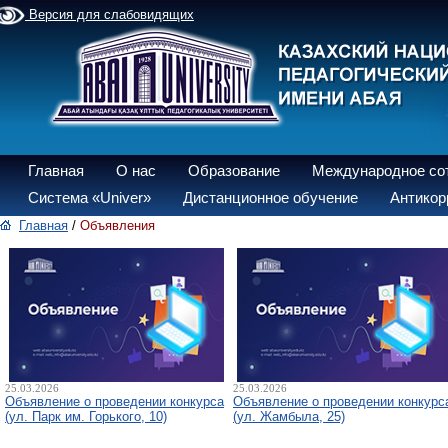
Версия для слабовидящих
Главная
О нас
Образование
Международное со
Система «Univer»
Дистанционное обучение
Антикор
Главная
/
Объявления
25.03.2026
25.03.2026
Объявление о проведении конкурса
Объявление о проведении конкурс
(ул. Парк им. Горького, 10)
(ул. Жамбыла, 25)