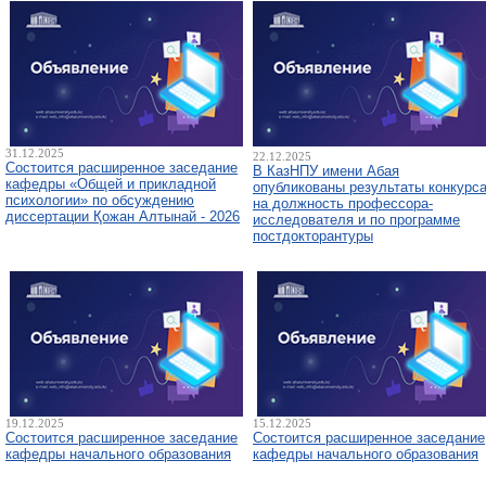
31.12.2025
22.12.2025
Состоится расширенное заседание
В КазНПУ имени Абая
кафедры «Общей и прикладной
опубликованы результаты конкурс
психологии» по обсуждению
на должность профессора-
диссертации Қожан Алтынай - 2026
исследователя и по программе
постдокторантуры
19.12.2025
15.12.2025
Состоится расширенное заседание
Состоится расширенное заседание
кафедры начального образования
кафедры начального образования