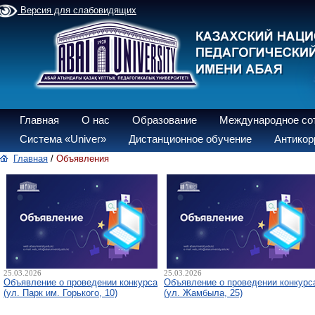
Версия для слабовидящих
Главная
О нас
Образование
Международное со
Система «Univer»
Дистанционное обучение
Антикор
Главная
/
Объявления
25.03.2026
25.03.2026
Объявление о проведении конкурса
Объявление о проведении конкурс
(ул. Парк им. Горького, 10)
(ул. Жамбыла, 25)