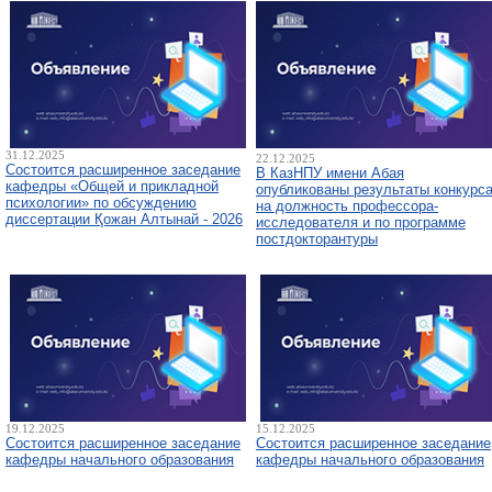
31.12.2025
22.12.2025
Состоится расширенное заседание
В КазНПУ имени Абая
кафедры «Общей и прикладной
опубликованы результаты конкурс
психологии» по обсуждению
на должность профессора-
диссертации Қожан Алтынай - 2026
исследователя и по программе
постдокторантуры
19.12.2025
15.12.2025
Состоится расширенное заседание
Состоится расширенное заседание
кафедры начального образования
кафедры начального образования