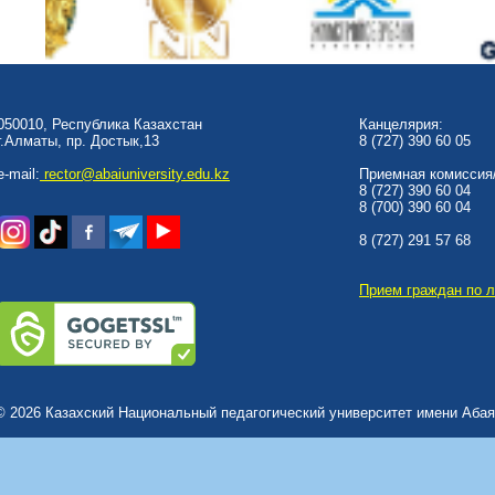
050010, Республика Казахстан
Канцелярия:
г.Алматы, пр. Достык,13
8 (727) 390 60 05
e-mail:
rector@abaiuniversity.edu.kz
Приемная комиссия/
8 (727) 390 60 04
8 (700) 390 60 04
8 (727) 291 57 68
Прием граждан по 
© 2026 Казахский Национальный педагогический университет имени Абая