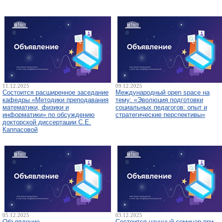
11.12.2025
09.12.2025
Состоится расширенное заседание
Международный open space на
кафедры «Методики преподавания
тему: «Эволюция подготовки
математики, физики и
социальных педагогов: опыт и
информатики» по обсуждению
стратегические перспективы»
докторской диссертации С.Е.
Каппасовой
05.12.2025
03.12.2025
Объявление
Состоится научный семинар при