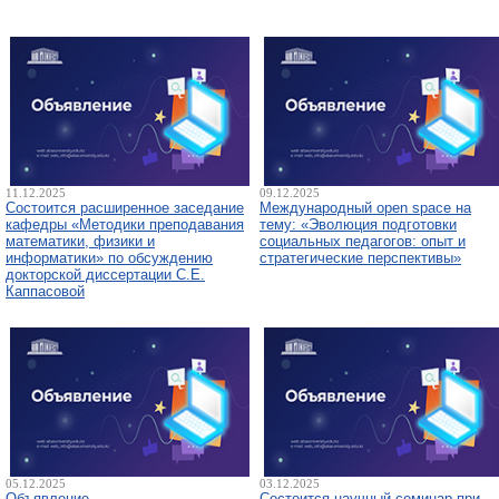
11.12.2025
09.12.2025
Состоится расширенное заседание
Международный open space на
кафедры «Методики преподавания
тему: «Эволюция подготовки
математики, физики и
социальных педагогов: опыт и
информатики» по обсуждению
стратегические перспективы»
докторской диссертации С.Е.
Каппасовой
05.12.2025
03.12.2025
Объявление
Состоится научный семинар при