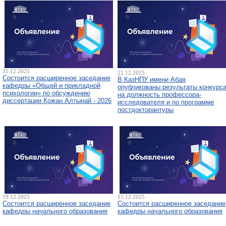
31.12.2025
22.12.2025
Состоится расширенное заседание
В КазНПУ имени Абая
кафедры «Общей и прикладной
опубликованы результаты конкурс
психологии» по обсуждению
на должность профессора-
диссертации Қожан Алтынай - 2026
исследователя и по программе
постдокторантуры
19.12.2025
15.12.2025
Состоится расширенное заседание
Состоится расширенное заседание
кафедры начального образования
кафедры начального образования