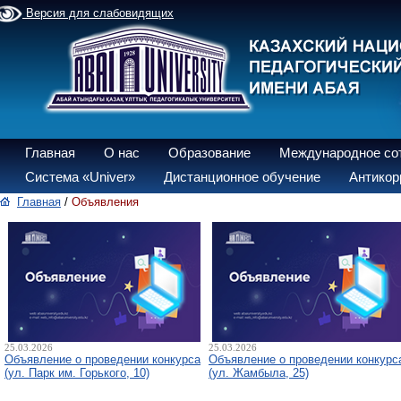
Версия для слабовидящих
Главная
О нас
Образование
Международное со
Система «Univer»
Дистанционное обучение
Антикор
Главная
/
Объявления
25.03.2026
25.03.2026
Объявление о проведении конкурса
Объявление о проведении конкурс
(ул. Парк им. Горького, 10)
(ул. Жамбыла, 25)