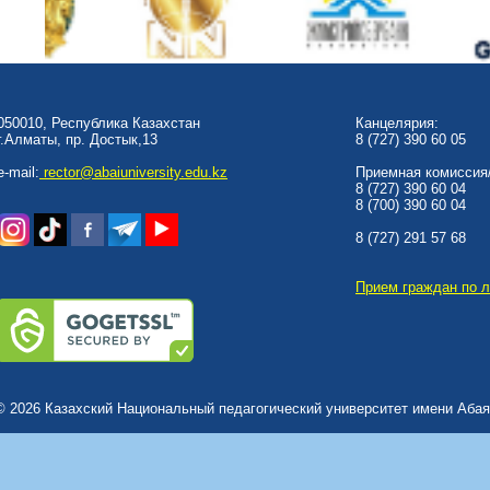
050010, Республика Казахстан
Канцелярия:
г.Алматы, пр. Достык,13
8 (727) 390 60 05
e-mail:
rector@abaiuniversity.edu.kz
Приемная комиссия/
8 (727) 390 60 04
8 (700) 390 60 04
8 (727) 291 57 68
Прием граждан по 
© 2026 Казахский Национальный педагогический университет имени Абая