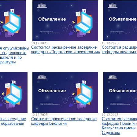
19.12.2025
19.12.2025
Состоится расширенное заседание
Состоится расшир
я опубликованы
кафедры «Педагогика и психология»
кафедры начально
 на должность
вателя и по
орантуры
12.12.2025
12.12.2025
ное заседание
Состоится расширенное заседание
Состоится расшир
 образования
кафедры Биологии
кафедры Новой и 
Казахстана имени 
Садыкова