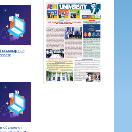
й семинар при
совете
я объявляет
ение вакантных