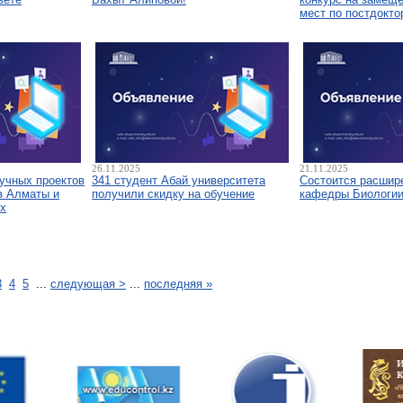
мест по постдокто
26.11.2025
21.11.2025
аучных проектов
341 студент Абай университета
Состоится расшир
в Алматы и
получили скидку на обучение
кафедры Биологи
х
3
4
5
...
следующая >
...
последняя »