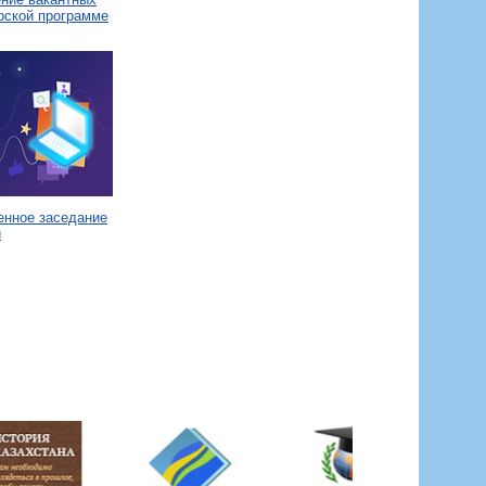
рской программе
енное заседание
и