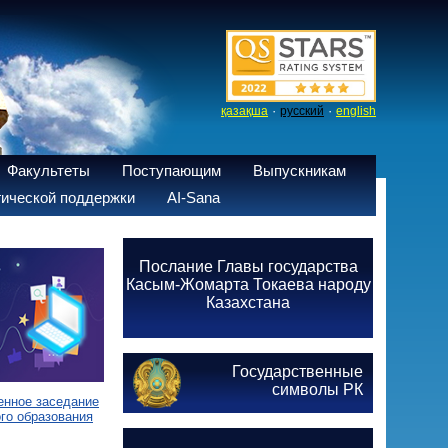
·
·
қазақша
русский
english
Факультеты
Поступающим
Выпускникам
ической поддержки
AI-Sana
Послание Главы государства
Касым-Жомарта Токаева народу
Казахстана
Государственные
символы РК
енное заседание
го образования