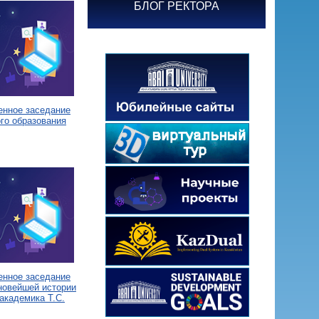
БЛОГ РЕКТОРА
енное заседание
го образования
енное заседание
новейшей истории
академика Т.С.