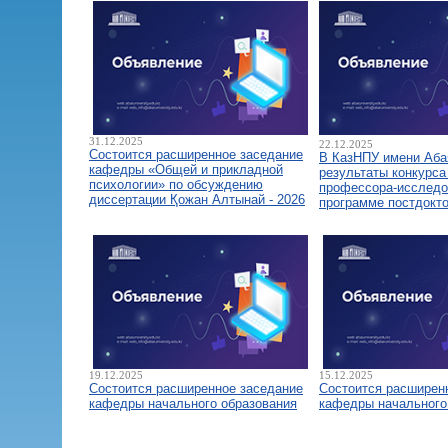
31.12.2025
22.12.2025
Состоится расширенное заседание
В КазНПУ имени Аба
кафедры «Общей и прикладной
результаты конкурса
психологии» по обсуждению
профессора-исследо
диссертации Қожан Алтынай - 2026
программе постдокт
19.12.2025
15.12.2025
Состоится расширенное заседание
Состоится расширен
кафедры начального образования
кафедры начального