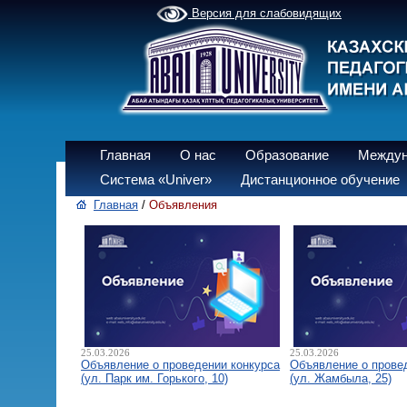
Версия для слабовидящих
Главная
О нас
Образование
Междун
Система «Univer»
Дистанционное обучение
Главная
/
Объявления
25.03.2026
25.03.2026
Объявление о проведении конкурса
Объявление о прове
(ул. Парк им. Горького, 10)
(ул. Жамбыла, 25)