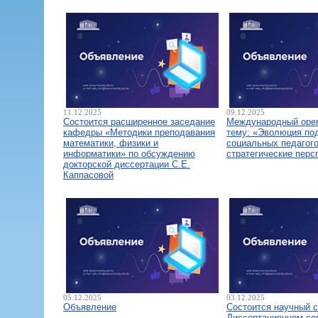
11.12.2025
09.12.2025
Состоится расширенное заседание
Международный open
кафедры «Методики преподавания
тему: «Эволюция по
математики, физики и
социальных педагого
информатики» по обсуждению
стратегические перс
докторской диссертации С.Е.
Каппасовой
05.12.2025
03.12.2025
Объявление
Состоится научный 
Диссертационном со