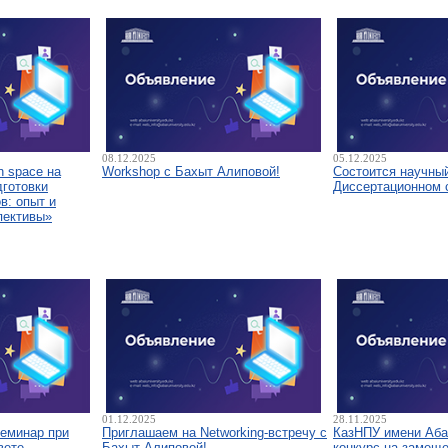
08.12.2025
05.12.2025
 space на
Workshop с Бахыт Алиповой!
Состоится научны
дготовки
Диссертационном 
в: опыт и
пективы»
01.12.2025
28.11.2025
семинар при
Приглашаем на Networking-встречу с
КазНПУ имени Аба
вете
Бахыт Алиповой!
конкурс на замещ