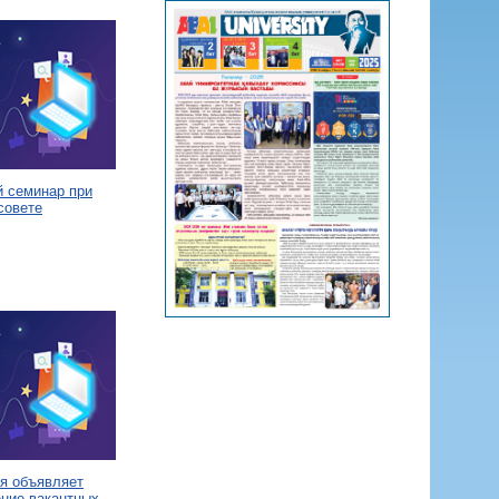
й семинар при
совете
я объявляет
ение вакантных