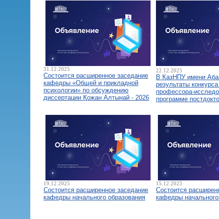
31.12.2025
22.12.2025
Состоится расширенное заседание
В КазНПУ имени Аба
кафедры «Общей и прикладной
результаты конкурса
психологии» по обсуждению
профессора-исследо
диссертации Қожан Алтынай - 2026
программе постдокт
19.12.2025
15.12.2025
Состоится расширенное заседание
Состоится расширен
кафедры начального образования
кафедры начального