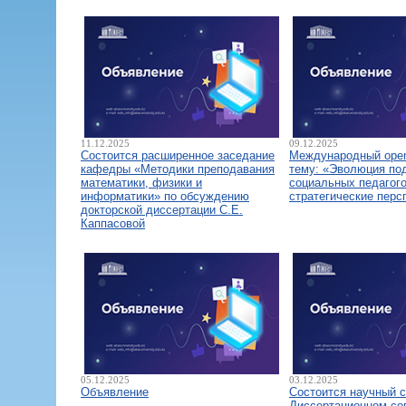
11.12.2025
09.12.2025
Состоится расширенное заседание
Международный open
кафедры «Методики преподавания
тему: «Эволюция по
математики, физики и
социальных педагого
информатики» по обсуждению
стратегические перс
докторской диссертации С.Е.
Каппасовой
05.12.2025
03.12.2025
Объявление
Состоится научный 
Диссертационном со