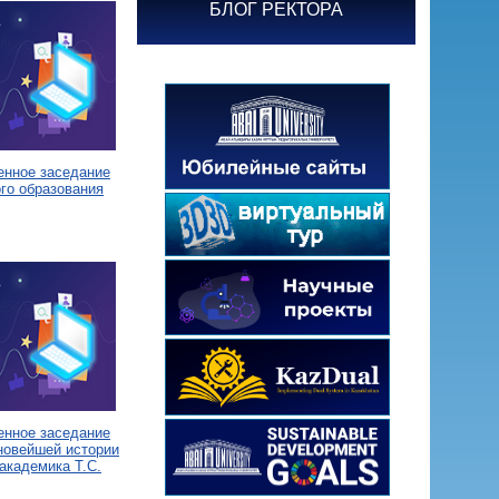
БЛОГ РЕКТОРА
енное заседание
го образования
енное заседание
новейшей истории
академика Т.С.