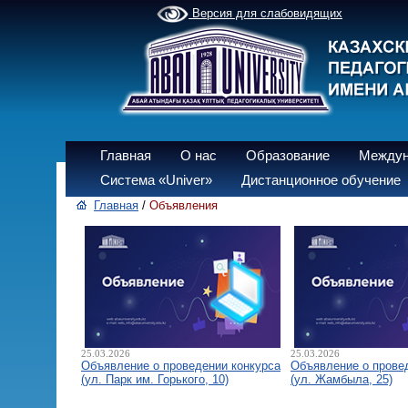
Версия для слабовидящих
Главная
О нас
Образование
Междун
Система «Univer»
Дистанционное обучение
Главная
/
Объявления
25.03.2026
25.03.2026
Объявление о проведении конкурса
Объявление о прове
(ул. Парк им. Горького, 10)
(ул. Жамбыла, 25)