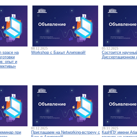
08.12.2025
05.12.2025
 space на
Workshop с Бахыт Алиповой!
Состоится научны
дготовки
Диссертационном 
в: опыт и
пективы»
01.12.2025
28.11.2025
семинар при
Приглашаем на Networking-встречу с
КазНПУ имени Аба
вете
Бахыт Алиповой!
конкурс на замещ