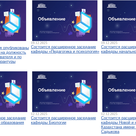
19.12.2025
19.12.2025
Состоится расширенное заседание
Состоится расшир
я опубликованы
кафедры «Педагогика и психология»
кафедры начально
 на должность
вателя и по
орантуры
12.12.2025
12.12.2025
ное заседание
Состоится расширенное заседание
Состоится расшир
 образования
кафедры Биологии
кафедры Новой и 
Казахстана имени 
Садыкова