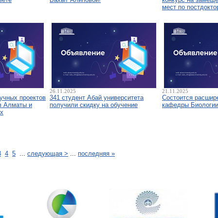
мест по постдокто
26.11.2025
21.11.2025
аучных проектов
341 студент Абай университета
Состоится расшир
в Алматы и
получили скидку на обучение
кафедры Биологи
х
3
4
5
...
следующая >
...
последняя »