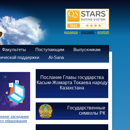
·
·
қазақша
русский
english
Факультеты
Поступающим
Выпускникам
ической поддержки
AI-Sana
Послание Главы государства
Касым-Жомарта Токаева народу
Казахстана
Государственные
символы РК
енное заседание
го образования