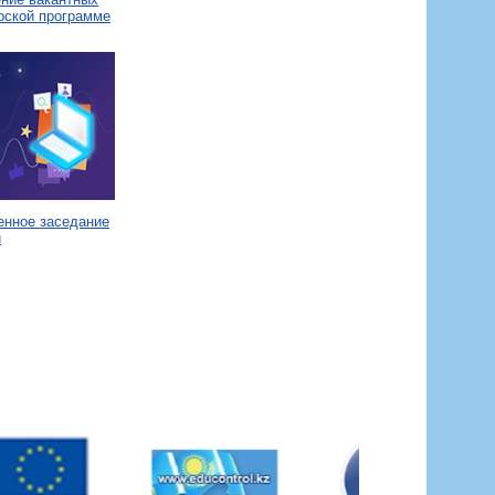
рской программе
енное заседание
и