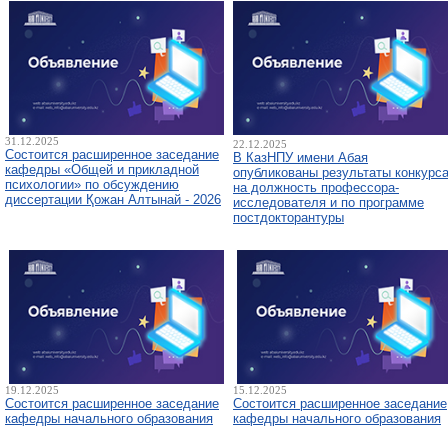
31.12.2025
22.12.2025
Состоится расширенное заседание
В КазНПУ имени Абая
кафедры «Общей и прикладной
опубликованы результаты конкурс
психологии» по обсуждению
на должность профессора-
диссертации Қожан Алтынай - 2026
исследователя и по программе
постдокторантуры
19.12.2025
15.12.2025
Состоится расширенное заседание
Состоится расширенное заседание
кафедры начального образования
кафедры начального образования