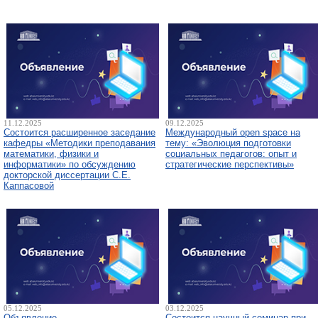
11.12.2025
09.12.2025
Состоится расширенное заседание
Международный open space на
кафедры «Методики преподавания
тему: «Эволюция подготовки
математики, физики и
социальных педагогов: опыт и
информатики» по обсуждению
стратегические перспективы»
докторской диссертации С.Е.
Каппасовой
05.12.2025
03.12.2025
Объявление
Состоится научный семинар при