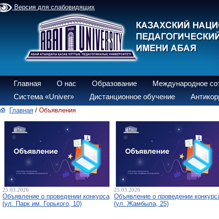
Версия для слабовидящих
Главная
О нас
Образование
Международное со
Система «Univer»
Дистанционное обучение
Антикор
Главная
/
Объявления
25.03.2026
25.03.2026
Объявление о проведении конкурса
Объявление о проведении конкурс
(ул. Парк им. Горького, 10)
(ул. Жамбыла, 25)