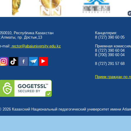
050010, Республика Казахстан
Канцелярия:
г.Алматы, пр. Достык,13
8 (727) 390 60 05
e-mail:
rector@abaiuniversity.edu.kz
Приемная комиссия/
8 (727) 390 60 04
8 (700) 390 60 04
8 (727) 291 57 68
Прием граждан по 
© 2026 Казахский Национальный педагогический университет имени Абая