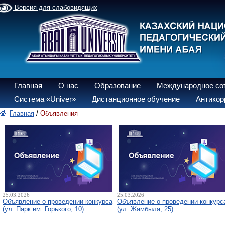
Версия для слабовидящих
Главная
О нас
Образование
Международное со
Система «Univer»
Дистанционное обучение
Антикор
Главная
/
Объявления
25.03.2026
25.03.2026
Объявление о проведении конкурса
Объявление о проведении конкурс
(ул. Парк им. Горького, 10)
(ул. Жамбыла, 25)