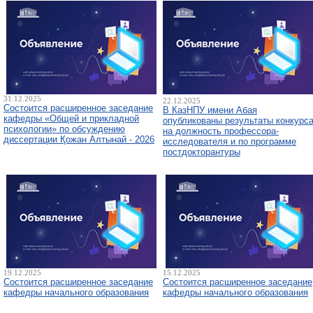
31.12.2025
22.12.2025
Состоится расширенное заседание
В КазНПУ имени Абая
кафедры «Общей и прикладной
опубликованы результаты конкурс
психологии» по обсуждению
на должность профессора-
диссертации Қожан Алтынай - 2026
исследователя и по программе
постдокторантуры
19.12.2025
15.12.2025
Состоится расширенное заседание
Состоится расширенное заседание
кафедры начального образования
кафедры начального образования