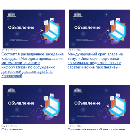
11.12.2025
09.12.2025
Состоится расширенное заседание
Международный open space на
кафедры «Методики преподавания
тему: «Эволюция подготовки
математики, физики и
социальных педагогов: опыт и
информатики» по обсуждению
стратегические перспективы»
докторской диссертации С.Е.
Каппасовой
05.12.2025
03.12.2025
Объявление
Состоится научный семинар при