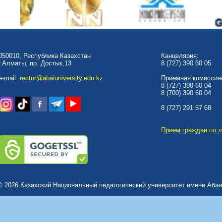
050010, Республика Казахстан
Канцелярия:
г.Алматы, пр. Достык,13
8 (727) 390 60 05
e-mail:
rector@abaiuniversity.edu.kz
Приемная комиссия/
8 (727) 390 60 04
8 (700) 390 60 04
8 (727) 291 57 68
Прием граждан по 
© 2026 Казахский Национальный педагогический университет имени Абая