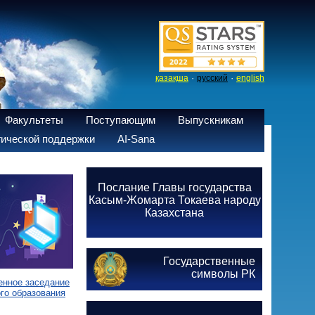
·
·
қазақша
русский
english
Факультеты
Поступающим
Выпускникам
ической поддержки
AI-Sana
Послание Главы государства
Касым-Жомарта Токаева народу
Казахстана
Государственные
символы РК
енное заседание
го образования