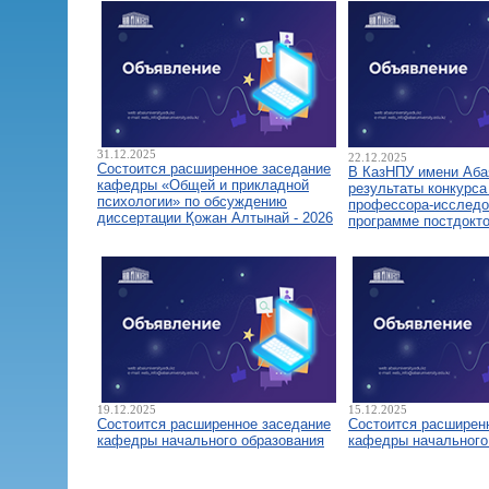
31.12.2025
22.12.2025
Состоится расширенное заседание
В КазНПУ имени Аба
кафедры «Общей и прикладной
результаты конкурса
психологии» по обсуждению
профессора-исследо
диссертации Қожан Алтынай - 2026
программе постдокт
19.12.2025
15.12.2025
Состоится расширенное заседание
Состоится расширен
кафедры начального образования
кафедры начального