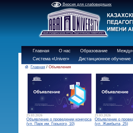
Версия для слабовидящих
Главная
О нас
Образование
Междун
Система «Univer»
Дистанционное обучение
Главная
/
Объявления
25.03.2026
25.03.2026
Объявление о проведении конкурса
Объявление о прове
(ул. Парк им. Горького, 10)
(ул. Жамбыла, 25)