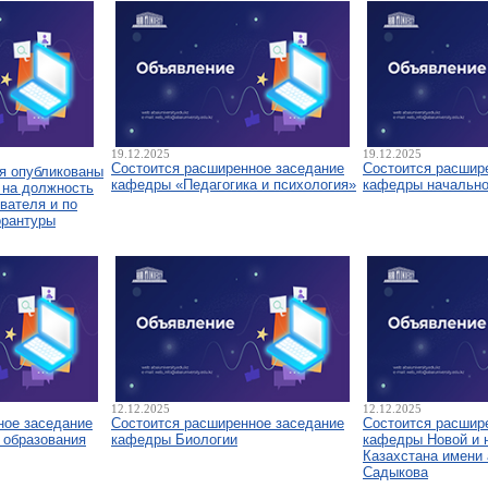
19.12.2025
19.12.2025
Состоится расширенное заседание
Состоится расшир
я опубликованы
кафедры «Педагогика и психология»
кафедры начально
 на должность
вателя и по
орантуры
12.12.2025
12.12.2025
ное заседание
Состоится расширенное заседание
Состоится расшир
 образования
кафедры Биологии
кафедры Новой и 
Казахстана имени 
Садыкова