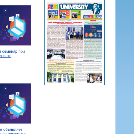
й семинар при
совете
я объявляет
ение вакантных