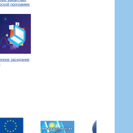
рской программе
енное заседание
и