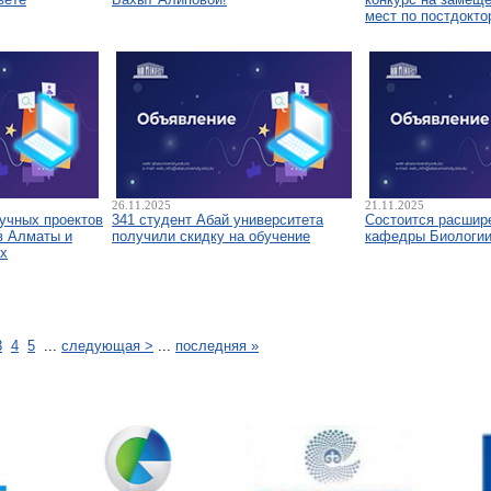
мест по постдокто
26.11.2025
21.11.2025
аучных проектов
341 студент Абай университета
Состоится расшир
в Алматы и
получили скидку на обучение
кафедры Биологи
х
3
4
5
...
следующая >
...
последняя »