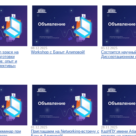
08.12.2025
05.12.2025
 space на
Workshop с Бахыт Алиповой!
Состоится научны
дготовки
Диссертационном 
в: опыт и
пективы»
01.12.2025
28.11.2025
семинар при
Приглашаем на Networking-встречу с
КазНПУ имени Аба
вете
Бахыт Алиповой!
конкурс на замещ