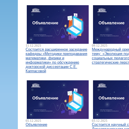
11.12.2025
09.12.2025
Состоится расширенное заседание
Международный open
кафедры «Методики преподавания
тему: «Эволюция по
математики, физики и
социальных педагого
информатики» по обсуждению
стратегические перс
докторской диссертации С.Е.
Каппасовой
05.12.2025
03.12.2025
Объявление
Состоится научный 
Диссертационном со