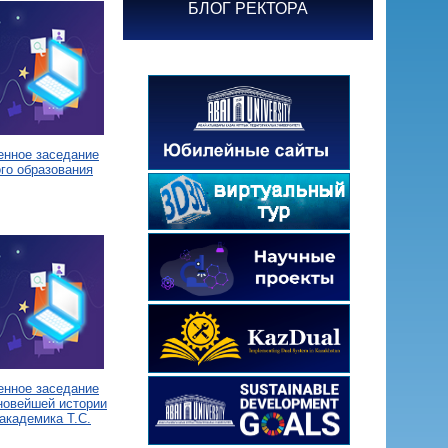
БЛОГ РЕКТОРА
енное заседание
го образования
енное заседание
новейшей истории
академика Т.С.