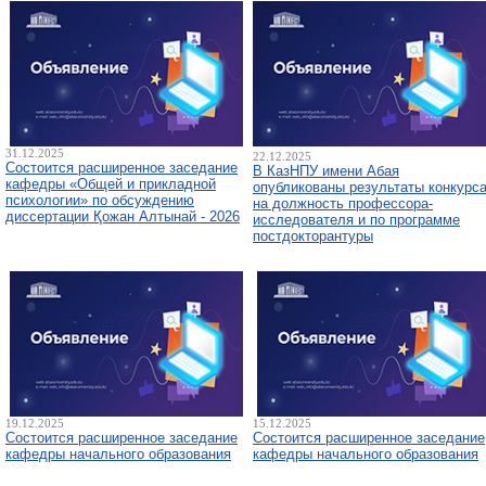
31.12.2025
22.12.2025
Состоится расширенное заседание
В КазНПУ имени Абая
кафедры «Общей и прикладной
опубликованы результаты конкурс
психологии» по обсуждению
на должность профессора-
диссертации Қожан Алтынай - 2026
исследователя и по программе
постдокторантуры
19.12.2025
15.12.2025
Состоится расширенное заседание
Состоится расширенное заседание
кафедры начального образования
кафедры начального образования