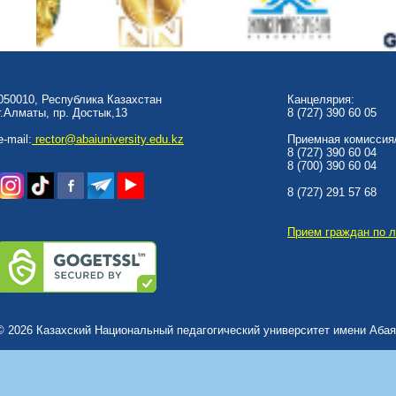
050010, Республика Казахстан
Канцелярия:
г.Алматы, пр. Достык,13
8 (727) 390 60 05
e-mail:
rector@abaiuniversity.edu.kz
Приемная комиссия/
8 (727) 390 60 04
8 (700) 390 60 04
8 (727) 291 57 68
Прием граждан по 
© 2026 Казахский Национальный педагогический университет имени Абая