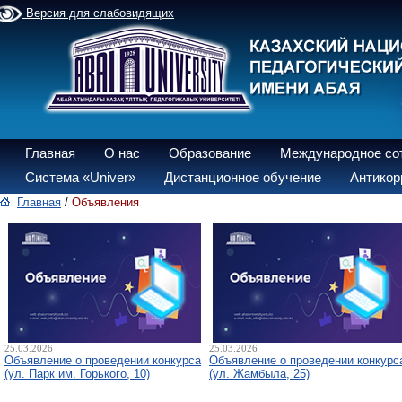
Версия для слабовидящих
Главная
О нас
Образование
Международное со
Система «Univer»
Дистанционное обучение
Антикор
Главная
/
Объявления
25.03.2026
25.03.2026
Объявление о проведении конкурса
Объявление о проведении конкурс
(ул. Парк им. Горького, 10)
(ул. Жамбыла, 25)