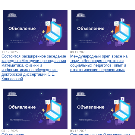
11.12.2025
09.12.2025
Состоится расширенное заседание
Международный open space на
кафедры «Методики преподавания
тему: «Эволюция подготовки
математики, физики и
социальных педагогов: опыт и
информатики» по обсуждению
стратегические перспективы»
докторской диссертации С.Е.
Каппасовой
05.12.2025
03.12.2025
Объявление
Состоится научный семинар при