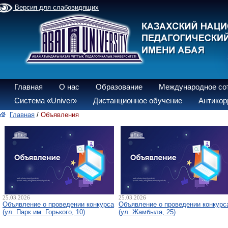
Версия для слабовидящих
Главная
О нас
Образование
Международное со
Система «Univer»
Дистанционное обучение
Антикор
Главная
/
Объявления
25.03.2026
25.03.2026
Объявление о проведении конкурса
Объявление о проведении конкурс
(ул. Парк им. Горького, 10)
(ул. Жамбыла, 25)