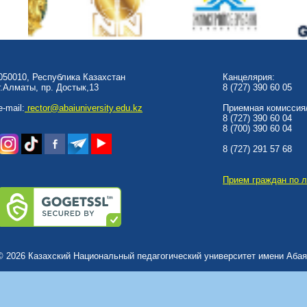
050010, Республика Казахстан
Канцелярия:
г.Алматы, пр. Достык,13
8 (727) 390 60 05
e-mail:
rector@abaiuniversity.edu.kz
Приемная комиссия/
8 (727) 390 60 04
8 (700) 390 60 04
8 (727) 291 57 68
Прием граждан по 
© 2026 Казахский Национальный педагогический университет имени Абая