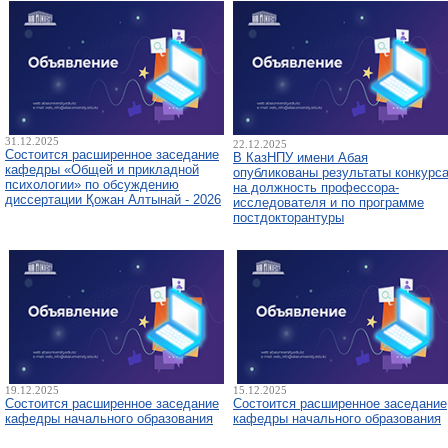
31.12.2025
22.12.2025
Состоится расширенное заседание
В КазНПУ имени Абая
кафедры «Общей и прикладной
опубликованы результаты конкурс
психологии» по обсуждению
на должность профессора-
диссертации Қожан Алтынай - 2026
исследователя и по программе
постдокторантуры
19.12.2025
15.12.2025
Состоится расширенное заседание
Состоится расширенное заседание
кафедры начального образования
кафедры начального образования