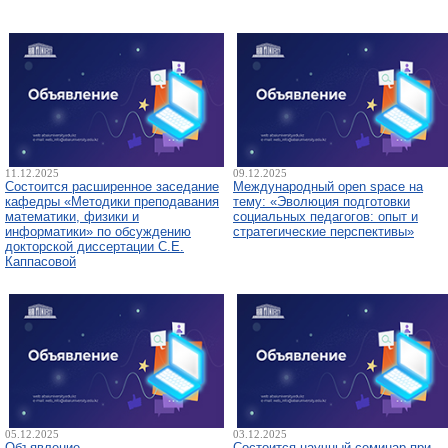
11.12.2025
09.12.2025
Состоится расширенное заседание
Международный open space на
кафедры «Методики преподавания
тему: «Эволюция подготовки
математики, физики и
социальных педагогов: опыт и
информатики» по обсуждению
стратегические перспективы»
докторской диссертации С.Е.
Каппасовой
05.12.2025
03.12.2025
Объявление
Состоится научный семинар при