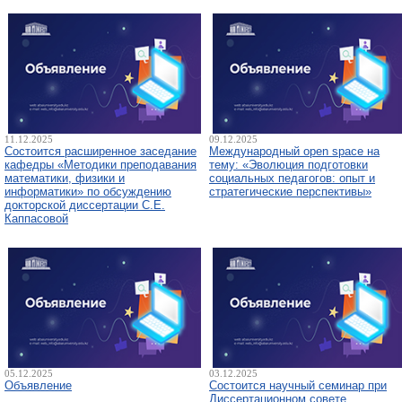
11.12.2025
09.12.2025
Состоится расширенное заседание
Международный open space на
кафедры «Методики преподавания
тему: «Эволюция подготовки
математики, физики и
социальных педагогов: опыт и
информатики» по обсуждению
стратегические перспективы»
докторской диссертации С.Е.
Каппасовой
05.12.2025
03.12.2025
Объявление
Состоится научный семинар при
Диссертационном совете