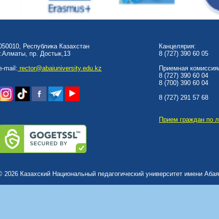
050010, Республика Казахстан
Канцелярия:
г.Алматы, пр. Достык,13
8 (727) 390 60 05
e-mail:
rector@abaiuniversity.edu.kz
Приемная комиссия/
8 (727) 390 60 04
8 (700) 390 60 04
8 (727) 291 57 68
Прием граждан по 
© 2026 Казахский Национальный педагогический университет имени Абая