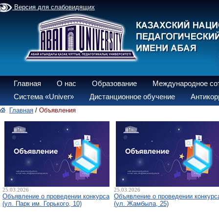
Версия для слабовидящих
Главная
О нас
Образование
Международное со
Система «Univer»
Дистанционное обучение
Антикор
Главная
/
Объявления
25.03.2026
25.03.2026
Объявление о проведении конкурса
Объявление о проведении конкурс
(ул. Парк им. Горького, 10)
(ул. Жамбыла, 25)