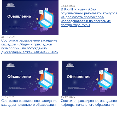
22.12.2025
В КазНПУ имени Абая
опубликованы результаты конкурс
на должность профессора-
исследователя и по программе
постдокторантуры
31.12.2025
Состоится расширенное заседание
кафедры «Общей и прикладной
психологии» по обсуждению
диссертации Қожан Алтынай - 2026
19.12.2025
15.12.2025
Состоится расширенное заседание
Состоится расширенное заседание
кафедры начального образования
кафедры начального образования