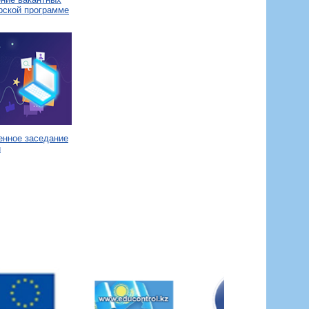
рской программе
енное заседание
и