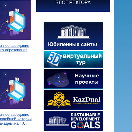
БЛОГ РЕКТОРА
енное заседание
го образования
енное заседание
новейшей истории
академика Т.С.