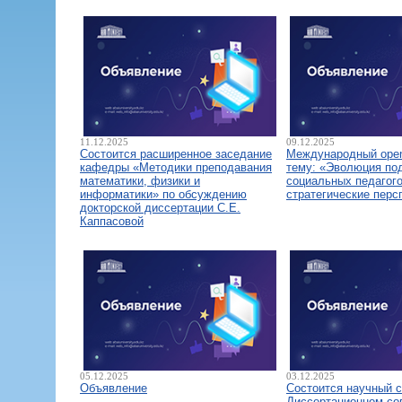
11.12.2025
09.12.2025
Состоится расширенное заседание
Международный open
кафедры «Методики преподавания
тему: «Эволюция по
математики, физики и
социальных педагого
информатики» по обсуждению
стратегические перс
докторской диссертации С.Е.
Каппасовой
05.12.2025
03.12.2025
Объявление
Состоится научный 
Диссертационном со