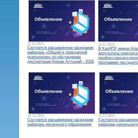
31.12.2025
22.12.2025
Состоится расширенное заседание
В КазНПУ имени Аба
кафедры «Общей и прикладной
результаты конкурса
психологии» по обсуждению
профессора-исследо
диссертации Қожан Алтынай - 2026
программе постдокт
19.12.2025
15.12.2025
Состоится расширенное заседание
Состоится расширен
кафедры начального образования
кафедры начального