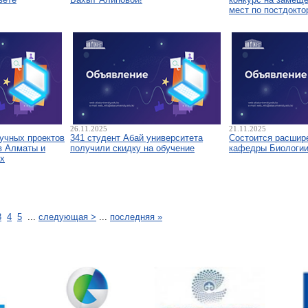
мест по постдокто
26.11.2025
21.11.2025
аучных проектов
341 студент Абай университета
Состоится расшир
в Алматы и
получили скидку на обучение
кафедры Биологи
х
3
4
5
...
следующая >
...
последняя »