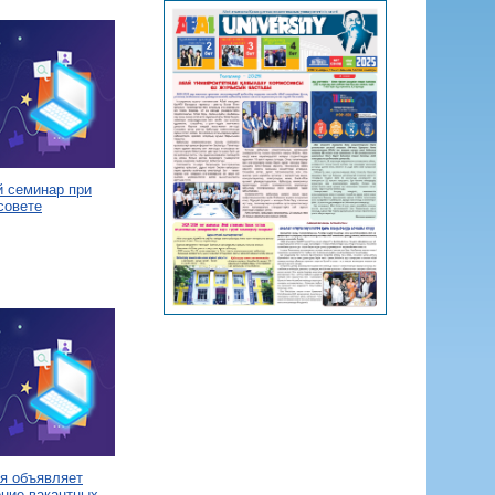
й семинар при
совете
я объявляет
ение вакантных