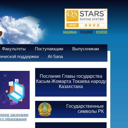
·
·
қазақша
русский
english
Факультеты
Поступающим
Выпускникам
ической поддержки
AI-Sana
Послание Главы государства
Касым-Жомарта Токаева народу
Казахстана
Государственные
символы РК
енное заседание
го образования