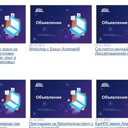
08.12.2025
05.12.2025
 space на
Workshop с Бахыт Алиповой!
Состоится научны
дготовки
Диссертационном 
в: опыт и
пективы»
01.12.2025
28.11.2025
семинар при
Приглашаем на Networking-встречу с
КазНПУ имени Аба
вете
Бахыт Алиповой!
конкурс на замещ