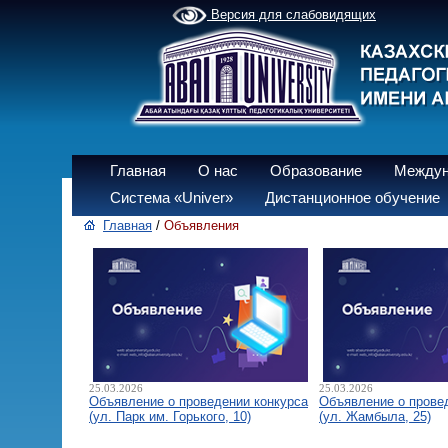
Версия для слабовидящих
Главная
О нас
Образование
Междун
Система «Univer»
Дистанционное обучение
Главная
/
Объявления
25.03.2026
25.03.2026
Объявление о проведении конкурса
Объявление о прове
(ул. Парк им. Горького, 10)
(ул. Жамбыла, 25)