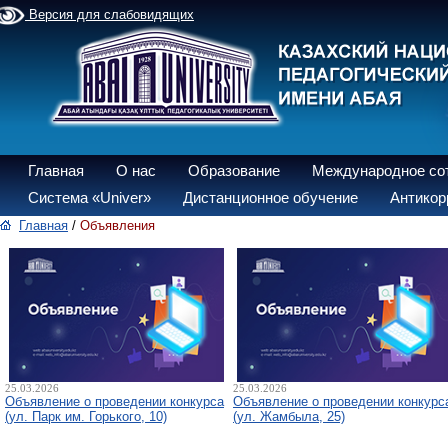
Версия для слабовидящих
Главная
О нас
Образование
Международное со
Система «Univer»
Дистанционное обучение
Антикор
Главная
/
Объявления
25.03.2026
25.03.2026
Объявление о проведении конкурса
Объявление о проведении конкурс
(ул. Парк им. Горького, 10)
(ул. Жамбыла, 25)