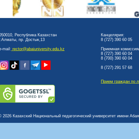
050010, Республика Казахстан
Канцелярия:
г.Алматы, пр. Достык,13
8 (727) 390 60 05
e-mail:
rector@abaiuniversity.edu.kz
Приемная комиссия/
8 (727) 390 60 04
8 (700) 390 60 04
8 (727) 291 57 68
Прием граждан по 
© 2026 Казахский Национальный педагогический университет имени Абая