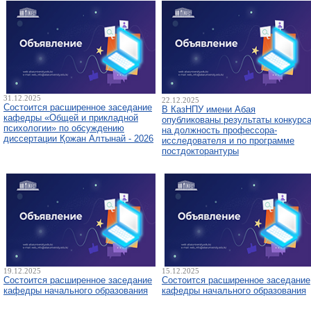
31.12.2025
22.12.2025
Состоится расширенное заседание
В КазНПУ имени Абая
кафедры «Общей и прикладной
опубликованы результаты конкурс
психологии» по обсуждению
на должность профессора-
диссертации Қожан Алтынай - 2026
исследователя и по программе
постдокторантуры
19.12.2025
15.12.2025
Состоится расширенное заседание
Состоится расширенное заседание
кафедры начального образования
кафедры начального образования