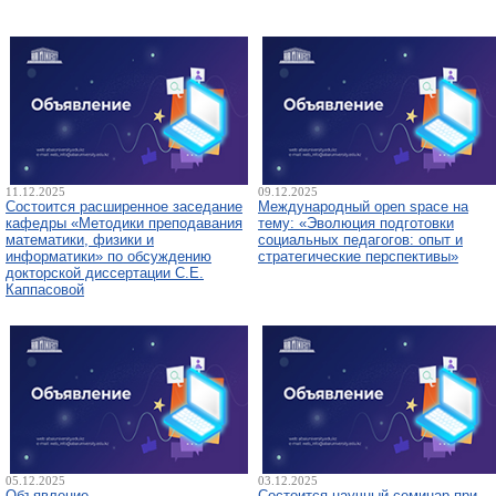
11.12.2025
09.12.2025
Состоится расширенное заседание
Международный open space на
кафедры «Методики преподавания
тему: «Эволюция подготовки
математики, физики и
социальных педагогов: опыт и
информатики» по обсуждению
стратегические перспективы»
докторской диссертации С.Е.
Каппасовой
05.12.2025
03.12.2025
Объявление
Состоится научный семинар при