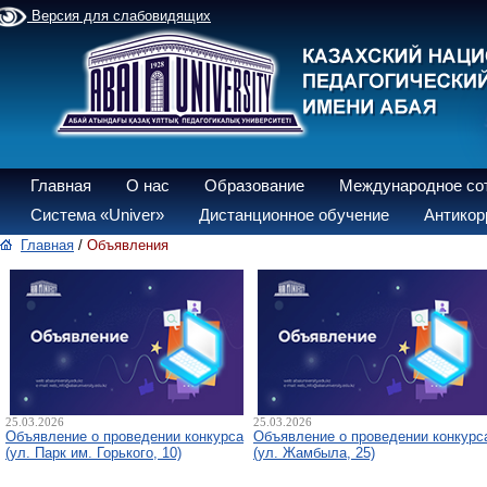
Версия для слабовидящих
Главная
О нас
Образование
Международное со
Система «Univer»
Дистанционное обучение
Антикор
Главная
/
Объявления
25.03.2026
25.03.2026
Объявление о проведении конкурса
Объявление о проведении конкурс
(ул. Парк им. Горького, 10)
(ул. Жамбыла, 25)