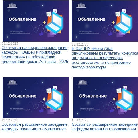
31.12.2025
22.12.2025
Состоится расширенное заседание
В КазНПУ имени Абая
кафедры «Общей и прикладной
опубликованы результаты конкурс
психологии» по обсуждению
на должность профессора-
диссертации Қожан Алтынай - 2026
исследователя и по программе
постдокторантуры
19.12.2025
15.12.2025
Состоится расширенное заседание
Состоится расширенное заседание
кафедры начального образования
кафедры начального образования