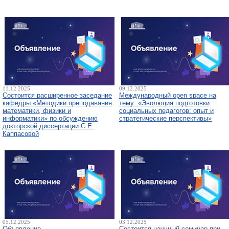
11.12.2025
09.12.2025
Состоится расширенное заседание
Международный open space на
кафедры «Методики преподавания
тему: «Эволюция подготовки
математики, физики и
социальных педагогов: опыт и
информатики» по обсуждению
стратегические перспективы»
докторской диссертации С.Е.
Каппасовой
05.12.2025
03.12.2025
Объявление
Состоится научный семинар при