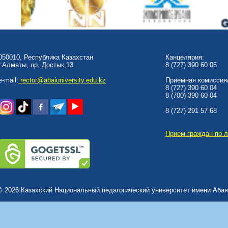
050010, Республика Казахстан
Канцелярия:
г.Алматы, пр. Достык,13
8 (727) 390 60 05
e-mail:
rector@abaiuniversity.edu.kz
Приемная комиссия/
8 (727) 390 60 04
8 (700) 390 60 04
8 (727) 291 57 68
Прием граждан по 
© 2026 Казахский Национальный педагогический университет имени Абая