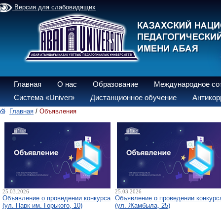
Версия для слабовидящих
Главная
О нас
Образование
Международное со
Система «Univer»
Дистанционное обучение
Антикор
Главная
/
Объявления
25.03.2026
25.03.2026
Объявление о проведении конкурса
Объявление о проведении конкурс
(ул. Парк им. Горького, 10)
(ул. Жамбыла, 25)