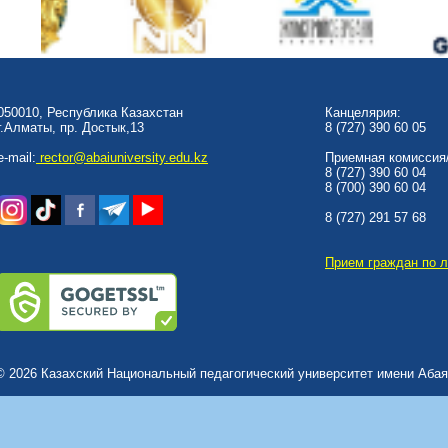
050010, Республика Казахстан
Канцелярия:
г.Алматы, пр. Достык,13
8 (727) 390 60 05
e-mail:
rector@abaiuniversity.edu.kz
Приемная комиссия/
8 (727) 390 60 04
8 (700) 390 60 04
8 (727) 291 57 68
Прием граждан по 
© 2026 Казахский Национальный педагогический университет имени Абая