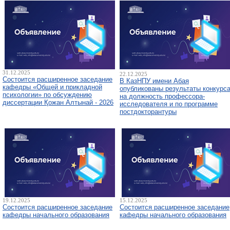
31.12.2025
22.12.2025
Состоится расширенное заседание
В КазНПУ имени Абая
кафедры «Общей и прикладной
опубликованы результаты конкурс
психологии» по обсуждению
на должность профессора-
диссертации Қожан Алтынай - 2026
исследователя и по программе
постдокторантуры
19.12.2025
15.12.2025
Состоится расширенное заседание
Состоится расширенное заседание
кафедры начального образования
кафедры начального образования