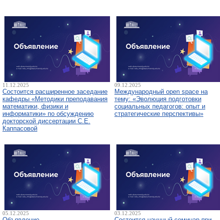
11.12.2025
09.12.2025
Состоится расширенное заседание
Международный open space на
кафедры «Методики преподавания
тему: «Эволюция подготовки
математики, физики и
социальных педагогов: опыт и
информатики» по обсуждению
стратегические перспективы»
докторской диссертации С.Е.
Каппасовой
05.12.2025
03.12.2025
Объявление
Состоится научный семинар при