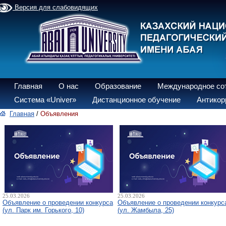
Версия для слабовидящих
Главная
О нас
Образование
Международное со
Система «Univer»
Дистанционное обучение
Антикор
Главная
/
Объявления
25.03.2026
25.03.2026
Объявление о проведении конкурса
Объявление о проведении конкурс
(ул. Парк им. Горького, 10)
(ул. Жамбыла, 25)