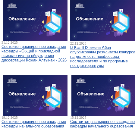
31.12.2025
22.12.2025
Состоится расширенное заседание
В КазНПУ имени Абая
кафедры «Общей и прикладной
опубликованы результаты конкурс
психологии» по обсуждению
на должность профессора-
диссертации Қожан Алтынай - 2026
исследователя и по программе
постдокторантуры
19.12.2025
15.12.2025
Состоится расширенное заседание
Состоится расширенное заседание
кафедры начального образования
кафедры начального образования