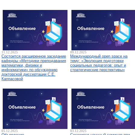
11.12.2025
09.12.2025
Состоится расширенное заседание
Международный open space на
кафедры «Методики преподавания
тему: «Эволюция подготовки
математики, физики и
социальных педагогов: опыт и
информатики» по обсуждению
стратегические перспективы»
докторской диссертации С.Е.
Каппасовой
05.12.2025
03.12.2025
Объявление
Состоится научный семинар при