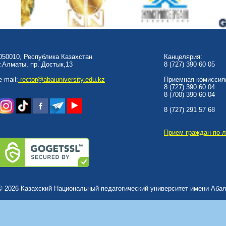
050010, Республика Казахстан
Канцелярия:
г.Алматы, пр. Достык,13
8 (727) 390 60 05
e-mail:
rector@abaiuniversity.edu.kz
Приемная комиссия/
8 (727) 390 60 04
8 (700) 390 60 04
8 (727) 291 57 68
Прием граждан по 
© 2026 Казахский Национальный педагогический университет имени Абая