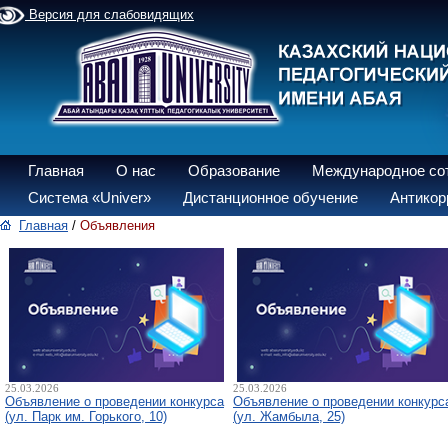
Версия для слабовидящих
Главная
О нас
Образование
Международное со
Система «Univer»
Дистанционное обучение
Антикор
Главная
/
Объявления
25.03.2026
25.03.2026
Объявление о проведении конкурса
Объявление о проведении конкурс
(ул. Парк им. Горького, 10)
(ул. Жамбыла, 25)