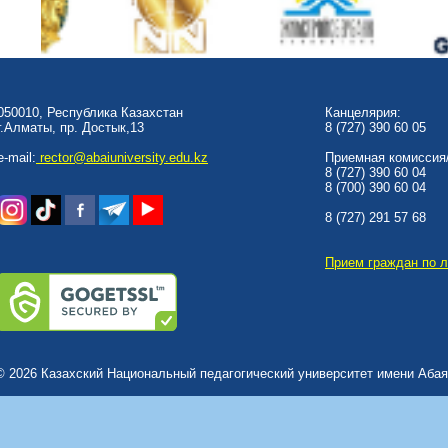
050010, Республика Казахстан
Канцелярия:
г.Алматы, пр. Достык,13
8 (727) 390 60 05
e-mail:
rector@abaiuniversity.edu.kz
Приемная комиссия/
8 (727) 390 60 04
8 (700) 390 60 04
8 (727) 291 57 68
Прием граждан по 
© 2026 Казахский Национальный педагогический университет имени Абая