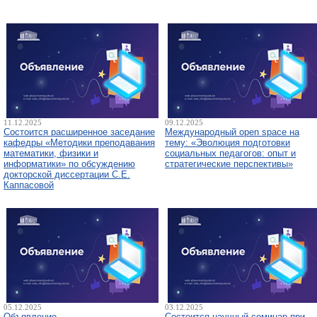
11.12.2025
09.12.2025
Состоится расширенное заседание
Международный open space на
кафедры «Методики преподавания
тему: «Эволюция подготовки
математики, физики и
социальных педагогов: опыт и
информатики» по обсуждению
стратегические перспективы»
докторской диссертации С.Е.
Каппасовой
05.12.2025
03.12.2025
Объявление
Состоится научный семинар при