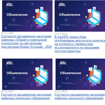
31.12.2025
22.12.2025
Состоится расширенное заседание
В КазНПУ имени Абая
кафедры «Общей и прикладной
опубликованы результаты конкурс
психологии» по обсуждению
на должность профессора-
диссертации Қожан Алтынай - 2026
исследователя и по программе
постдокторантуры
19.12.2025
15.12.2025
Состоится расширенное заседание
Состоится расширенное заседание
кафедры начального образования
кафедры начального образования