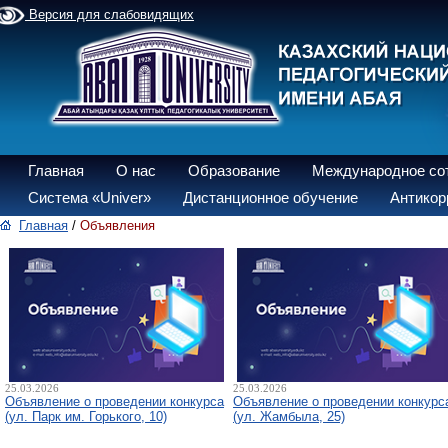
Версия для слабовидящих
Главная
О нас
Образование
Международное со
Система «Univer»
Дистанционное обучение
Антикор
Главная
/
Объявления
25.03.2026
25.03.2026
Объявление о проведении конкурса
Объявление о проведении конкурс
(ул. Парк им. Горького, 10)
(ул. Жамбыла, 25)