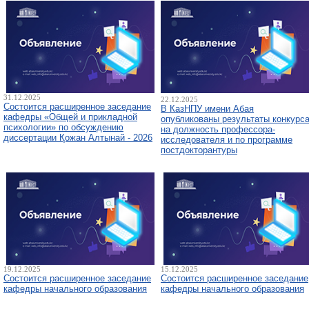
31.12.2025
22.12.2025
Состоится расширенное заседание
В КазНПУ имени Абая
кафедры «Общей и прикладной
опубликованы результаты конкурс
психологии» по обсуждению
на должность профессора-
диссертации Қожан Алтынай - 2026
исследователя и по программе
постдокторантуры
19.12.2025
15.12.2025
Состоится расширенное заседание
Состоится расширенное заседание
кафедры начального образования
кафедры начального образования