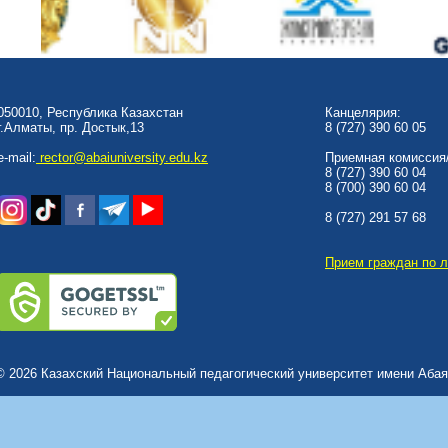
050010, Республика Казахстан
Канцелярия:
г.Алматы, пр. Достык,13
8 (727) 390 60 05
e-mail:
rector@abaiuniversity.edu.kz
Приемная комиссия/
8 (727) 390 60 04
8 (700) 390 60 04
8 (727) 291 57 68
Прием граждан по 
© 2026 Казахский Национальный педагогический университет имени Абая