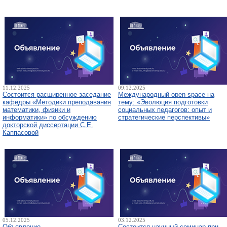
11.12.2025
09.12.2025
Состоится расширенное заседание
Международный open space на
кафедры «Методики преподавания
тему: «Эволюция подготовки
математики, физики и
социальных педагогов: опыт и
информатики» по обсуждению
стратегические перспективы»
докторской диссертации С.Е.
Каппасовой
05.12.2025
03.12.2025
Объявление
Состоится научный семинар при