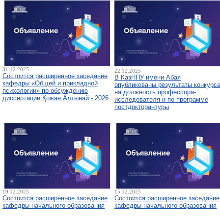
31.12.2025
22.12.2025
Состоится расширенное заседание
В КазНПУ имени Абая
кафедры «Общей и прикладной
опубликованы результаты конкурс
психологии» по обсуждению
на должность профессора-
диссертации Қожан Алтынай - 2026
исследователя и по программе
постдокторантуры
19.12.2025
15.12.2025
Состоится расширенное заседание
Состоится расширенное заседание
кафедры начального образования
кафедры начального образования