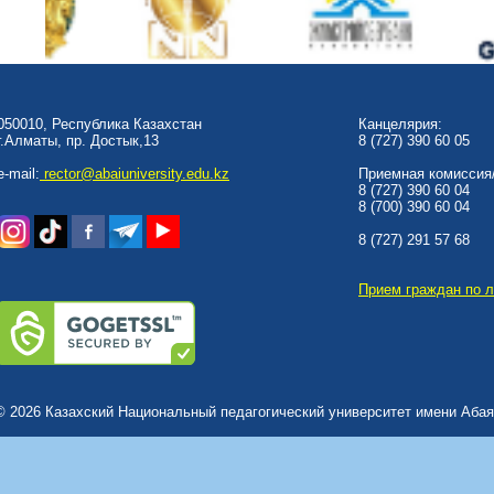
050010, Республика Казахстан
Канцелярия:
г.Алматы, пр. Достык,13
8 (727) 390 60 05
e-mail:
rector@abaiuniversity.edu.kz
Приемная комиссия/
8 (727) 390 60 04
8 (700) 390 60 04
8 (727) 291 57 68
Прием граждан по 
© 2026 Казахский Национальный педагогический университет имени Абая