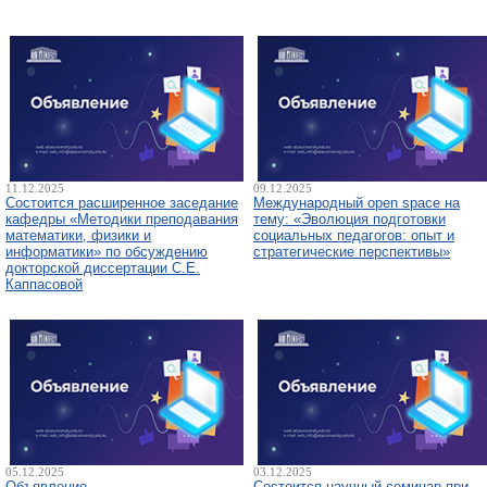
11.12.2025
09.12.2025
Состоится расширенное заседание
Международный open space на
кафедры «Методики преподавания
тему: «Эволюция подготовки
математики, физики и
социальных педагогов: опыт и
информатики» по обсуждению
стратегические перспективы»
докторской диссертации С.Е.
Каппасовой
05.12.2025
03.12.2025
Объявление
Состоится научный семинар при