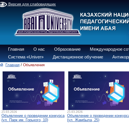
Версия для слабовидящих
Главная
О нас
Образование
Международное со
Система «Univer»
Дистанционное обучение
Антикор
Главная
/
Объявления
25.03.2026
25.03.2026
Объявление о проведении конкурса
Объявление о проведении конкурс
(ул. Парк им. Горького, 10)
(ул. Жамбыла, 25)