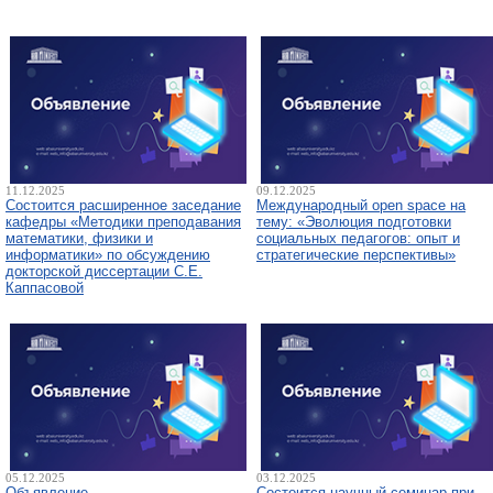
11.12.2025
09.12.2025
Состоится расширенное заседание
Международный open space на
кафедры «Методики преподавания
тему: «Эволюция подготовки
математики, физики и
социальных педагогов: опыт и
информатики» по обсуждению
стратегические перспективы»
докторской диссертации С.Е.
Каппасовой
05.12.2025
03.12.2025
Объявление
Состоится научный семинар при