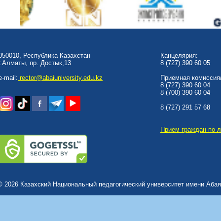
050010, Республика Казахстан
Канцелярия:
г.Алматы, пр. Достык,13
8 (727) 390 60 05
e-mail:
rector@abaiuniversity.edu.kz
Приемная комиссия/
8 (727) 390 60 04
8 (700) 390 60 04
8 (727) 291 57 68
Прием граждан по 
© 2026 Казахский Национальный педагогический университет имени Абая