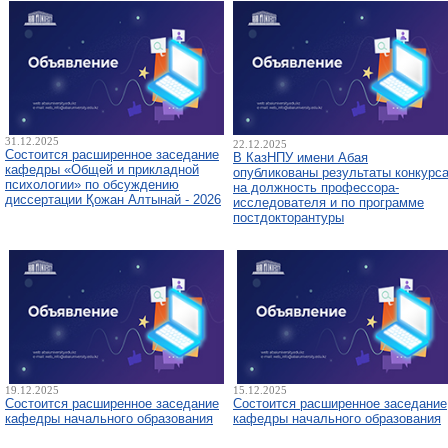
31.12.2025
22.12.2025
Состоится расширенное заседание
В КазНПУ имени Абая
кафедры «Общей и прикладной
опубликованы результаты конкурс
психологии» по обсуждению
на должность профессора-
диссертации Қожан Алтынай - 2026
исследователя и по программе
постдокторантуры
19.12.2025
15.12.2025
Состоится расширенное заседание
Состоится расширенное заседание
кафедры начального образования
кафедры начального образования