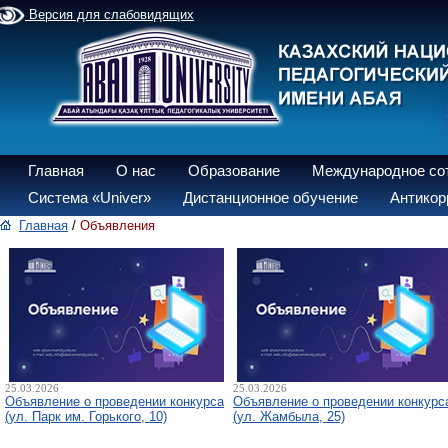
Версия для слабовидящих
Главная
О нас
Образование
Международное со
Система «Univer»
Дистанционное обучение
Антикор
Главная
/
Объявления
25.03.2026
25.03.2026
Объявление о проведении конкурса
Объявление о проведении конкурс
(ул. Парк им. Горького, 10)
(ул. Жамбыла, 25)