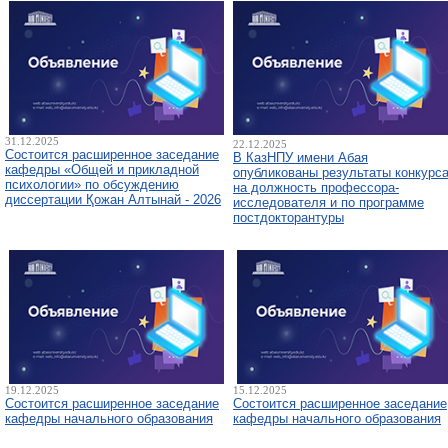
31.12.2025
22.12.2025
Состоится расширенное заседание
В КазНПУ имени Абая
кафедры «Общей и прикладной
опубликованы результаты конкурс
психологии» по обсуждению
на должность профессора-
диссертации Қожан Алтынай - 2026
исследователя и по программе
постдокторантуры
19.12.2025
15.12.2025
Состоится расширенное заседание
Состоится расширенное заседание
кафедры начального образования
кафедры начального образования