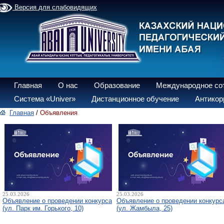
Версия для слабовидящих
Главная
О нас
Образование
Международное со
Система «Univer»
Дистанционное обучение
Антикор
Главная
/
Объявления
25.03.2026
25.03.2026
Объявление о проведении конкурса
Объявление о проведении конкурс
(ул. Парк им. Горького, 10)
(ул. Жамбыла, 25)