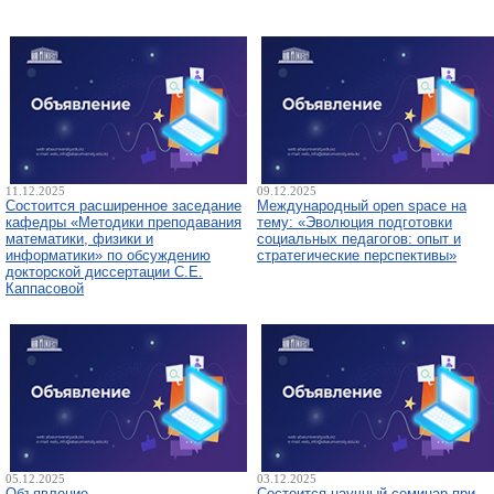
11.12.2025
09.12.2025
Состоится расширенное заседание
Международный open space на
кафедры «Методики преподавания
тему: «Эволюция подготовки
математики, физики и
социальных педагогов: опыт и
информатики» по обсуждению
стратегические перспективы»
докторской диссертации С.Е.
Каппасовой
05.12.2025
03.12.2025
Объявление
Состоится научный семинар при