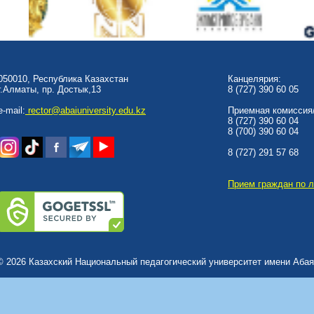
050010, Республика Казахстан
Канцелярия:
г.Алматы, пр. Достык,13
8 (727) 390 60 05
e-mail:
rector@abaiuniversity.edu.kz
Приемная комиссия/
8 (727) 390 60 04
8 (700) 390 60 04
8 (727) 291 57 68
Прием граждан по 
© 2026 Казахский Национальный педагогический университет имени Абая