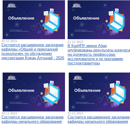
31.12.2025
22.12.2025
Состоится расширенное заседание
В КазНПУ имени Абая
кафедры «Общей и прикладной
опубликованы результаты конкурс
психологии» по обсуждению
на должность профессора-
диссертации Қожан Алтынай - 2026
исследователя и по программе
постдокторантуры
19.12.2025
15.12.2025
Состоится расширенное заседание
Состоится расширенное заседание
кафедры начального образования
кафедры начального образования