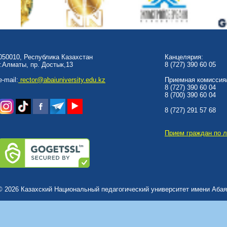
050010, Республика Казахстан
Канцелярия:
г.Алматы, пр. Достык,13
8 (727) 390 60 05
e-mail:
rector@abaiuniversity.edu.kz
Приемная комиссия/
8 (727) 390 60 04
8 (700) 390 60 04
8 (727) 291 57 68
Прием граждан по 
© 2026 Казахский Национальный педагогический университет имени Абая