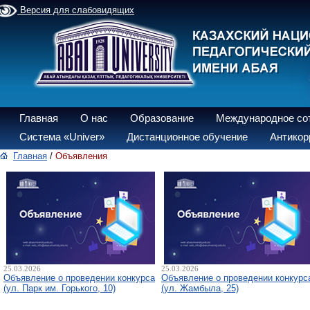
Версия для слабовидящих
Главная
О нас
Образование
Международное со
Система «Univer»
Дистанционное обучение
Антикор
Главная
/
Объявления
25.03.2026
25.03.2026
Объявление о проведении конкурса
Объявление о проведении конкурс
(ул. Парк им. Горького, 10)
(ул. Жамбыла, 25)