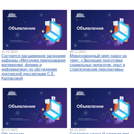
11.12.2025
09.12.2025
Состоится расширенное заседание
Международный open space на
кафедры «Методики преподавания
тему: «Эволюция подготовки
математики, физики и
социальных педагогов: опыт и
информатики» по обсуждению
стратегические перспективы»
докторской диссертации С.Е.
Каппасовой
05.12.2025
03.12.2025
Объявление
Состоится научный семинар при