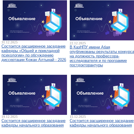
31.12.2025
22.12.2025
Состоится расширенное заседание
В КазНПУ имени Абая
кафедры «Общей и прикладной
опубликованы результаты конкурс
психологии» по обсуждению
на должность профессора-
диссертации Қожан Алтынай - 2026
исследователя и по программе
постдокторантуры
19.12.2025
15.12.2025
Состоится расширенное заседание
Состоится расширенное заседание
кафедры начального образования
кафедры начального образования