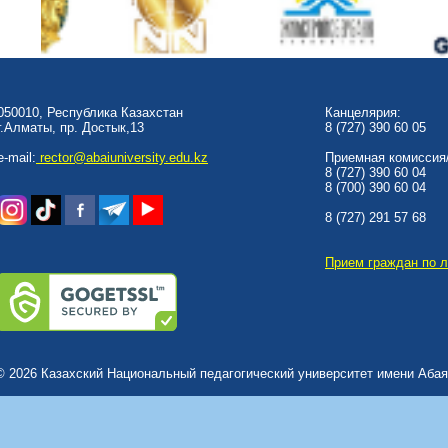
050010, Республика Казахстан
Канцелярия:
г.Алматы, пр. Достык,13
8 (727) 390 60 05
e-mail:
rector@abaiuniversity.edu.kz
Приемная комиссия/
8 (727) 390 60 04
8 (700) 390 60 04
8 (727) 291 57 68
Прием граждан по 
© 2026 Казахский Национальный педагогический университет имени Абая