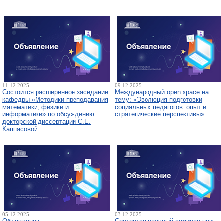
11.12.2025
09.12.2025
Состоится расширенное заседание
Международный open space на
кафедры «Методики преподавания
тему: «Эволюция подготовки
математики, физики и
социальных педагогов: опыт и
информатики» по обсуждению
стратегические перспективы»
докторской диссертации С.Е.
Каппасовой
05.12.2025
03.12.2025
Объявление
Состоится научный семинар при