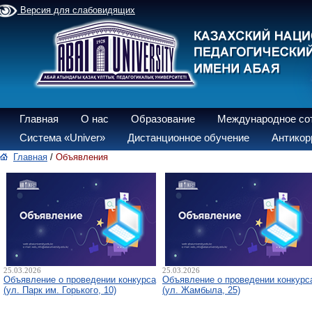
Версия для слабовидящих
Главная
О нас
Образование
Международное со
Система «Univer»
Дистанционное обучение
Антикор
Главная
/
Объявления
25.03.2026
25.03.2026
Объявление о проведении конкурса
Объявление о проведении конкурс
(ул. Парк им. Горького, 10)
(ул. Жамбыла, 25)