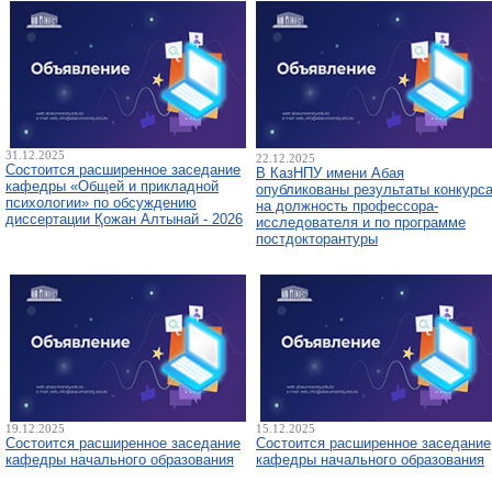
31.12.2025
22.12.2025
Состоится расширенное заседание
В КазНПУ имени Абая
кафедры «Общей и прикладной
опубликованы результаты конкурс
психологии» по обсуждению
на должность профессора-
диссертации Қожан Алтынай - 2026
исследователя и по программе
постдокторантуры
19.12.2025
15.12.2025
Состоится расширенное заседание
Состоится расширенное заседание
кафедры начального образования
кафедры начального образования