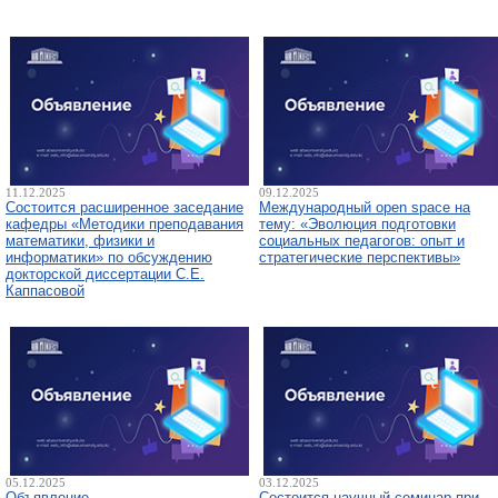
11.12.2025
09.12.2025
Состоится расширенное заседание
Международный open space на
кафедры «Методики преподавания
тему: «Эволюция подготовки
математики, физики и
социальных педагогов: опыт и
информатики» по обсуждению
стратегические перспективы»
докторской диссертации С.Е.
Каппасовой
05.12.2025
03.12.2025
Объявление
Состоится научный семинар при