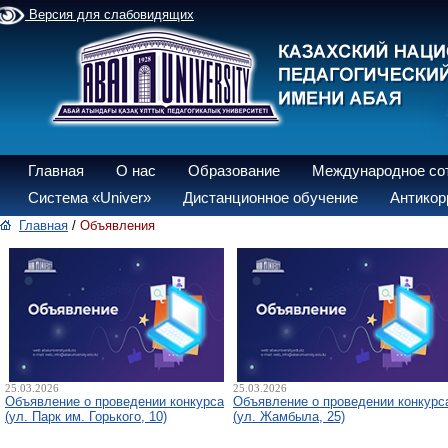
Версия для слабовидящих
Главная
О нас
Образование
Международное со
Система «Univer»
Дистанционное обучение
Антикор
Главная
/
Объявления
25.03.2026
25.03.2026
Объявление о проведении конкурса
Объявление о проведении конкурс
(ул. Парк им. Горького, 10)
(ул. Жамбыла, 25)