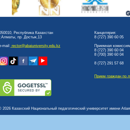
050010, Республика Казахстан
Канцелярия:
г.Алматы, пр. Достык,13
8 (727) 390 60 05
e-mail:
rector@abaiuniversity.edu.kz
Приемная комиссия/
8 (727) 390 60 04
8 (700) 390 60 04
8 (727) 291 57 68
Прием граждан по 
© 2026 Казахский Национальный педагогический университет имени Абая