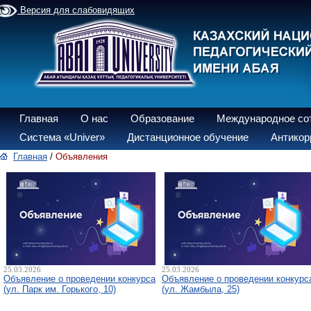
Версия для слабовидящих
Главная
О нас
Образование
Международное со
Система «Univer»
Дистанционное обучение
Антикор
Главная
/
Объявления
25.03.2026
25.03.2026
Объявление о проведении конкурса
Объявление о проведении конкурс
(ул. Парк им. Горького, 10)
(ул. Жамбыла, 25)