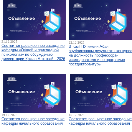
31.12.2025
22.12.2025
Состоится расширенное заседание
В КазНПУ имени Абая
кафедры «Общей и прикладной
опубликованы результаты конкурс
психологии» по обсуждению
на должность профессора-
диссертации Қожан Алтынай - 2026
исследователя и по программе
постдокторантуры
19.12.2025
15.12.2025
Состоится расширенное заседание
Состоится расширенное заседание
кафедры начального образования
кафедры начального образования