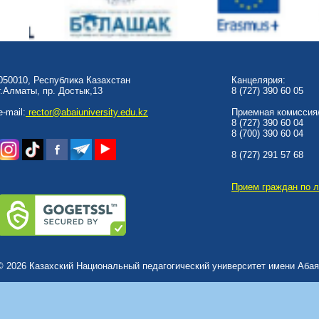
050010, Республика Казахстан
Канцелярия:
г.Алматы, пр. Достык,13
8 (727) 390 60 05
e-mail:
rector@abaiuniversity.edu.kz
Приемная комиссия/
8 (727) 390 60 04
8 (700) 390 60 04
8 (727) 291 57 68
Прием граждан по 
© 2026 Казахский Национальный педагогический университет имени Абая