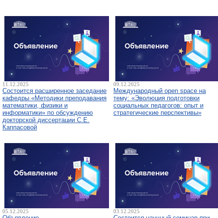
11.12.2025
09.12.2025
Состоится расширенное заседание
Международный open space на
кафедры «Методики преподавания
тему: «Эволюция подготовки
математики, физики и
социальных педагогов: опыт и
информатики» по обсуждению
стратегические перспективы»
докторской диссертации С.Е.
Каппасовой
05.12.2025
03.12.2025
Объявление
Состоится научный семинар при