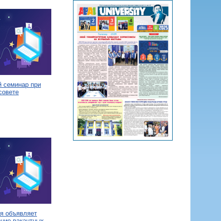
й семинар при
совете
я объявляет
ение вакантных