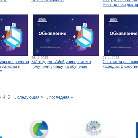
мест по постдокто
26.11.2025
21.11.2025
аучных проектов
341 студент Абай университета
Состоится расшир
в Алматы и
получили скидку на обучение
кафедры Биологи
х
3
4
5
...
следующая >
...
последняя »