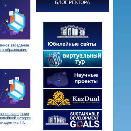
БЛОГ РЕКТОРА
енное заседание
го образования
енное заседание
новейшей истории
академика Т.С.