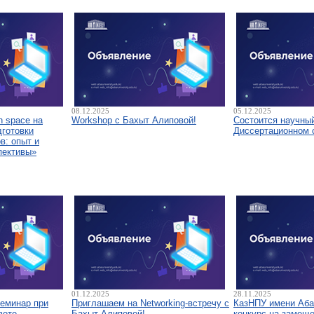
08.12.2025
05.12.2025
 space на
Workshop с Бахыт Алиповой!
Состоится научны
дготовки
Диссертационном 
в: опыт и
пективы»
01.12.2025
28.11.2025
семинар при
Приглашаем на Networking-встречу с
КазНПУ имени Аба
вете
Бахыт Алиповой!
конкурс на замещ