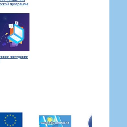
рской программе
енное заседание
и