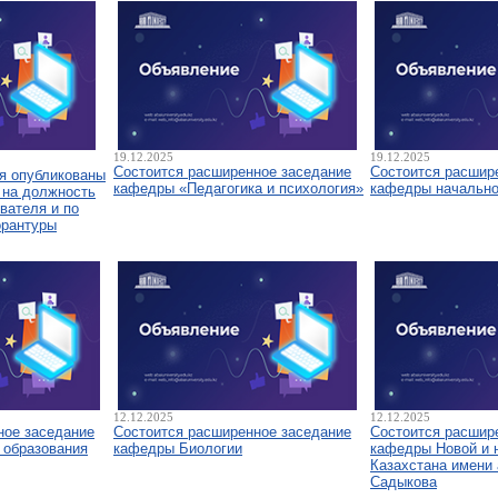
19.12.2025
19.12.2025
Состоится расширенное заседание
Состоится расшир
я опубликованы
кафедры «Педагогика и психология»
кафедры начально
 на должность
вателя и по
орантуры
12.12.2025
12.12.2025
ное заседание
Состоится расширенное заседание
Состоится расшир
 образования
кафедры Биологии
кафедры Новой и 
Казахстана имени 
Садыкова