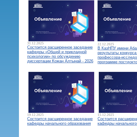
31.12.2025
22.12.2025
Состоится расширенное заседание
В КазНПУ имени Аба
кафедры «Общей и прикладной
результаты конкурса
психологии» по обсуждению
профессора-исследо
диссертации Қожан Алтынай - 2026
программе постдокт
19.12.2025
15.12.2025
Состоится расширенное заседание
Состоится расширен
кафедры начального образования
кафедры начального