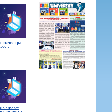
й семинар при
совете
я объявляет
ение вакантных