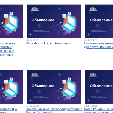
08.12.2025
05.12.2025
 space на
Workshop с Бахыт Алиповой!
Состоится научны
дготовки
Диссертационном 
в: опыт и
пективы»
01.12.2025
28.11.2025
семинар при
Приглашаем на Networking-встречу с
КазНПУ имени Аба
вете
Бахыт Алиповой!
конкурс на замещ