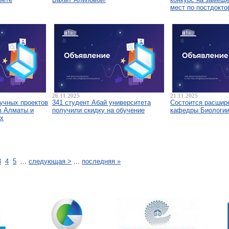
мест по постдокто
26.11.2025
21.11.2025
аучных проектов
341 студент Абай университета
Состоится расшир
в Алматы и
получили скидку на обучение
кафедры Биологи
х
3
4
5
...
следующая >
...
последняя »