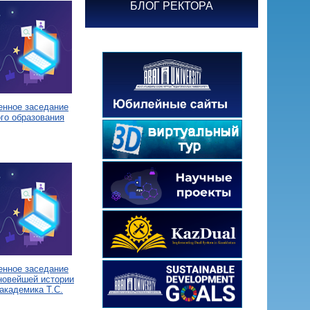
БЛОГ РЕКТОРА
енное заседание
го образования
енное заседание
новейшей истории
академика Т.С.