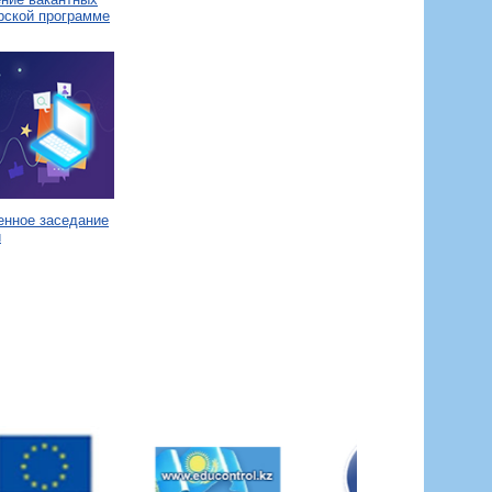
рской программе
енное заседание
и