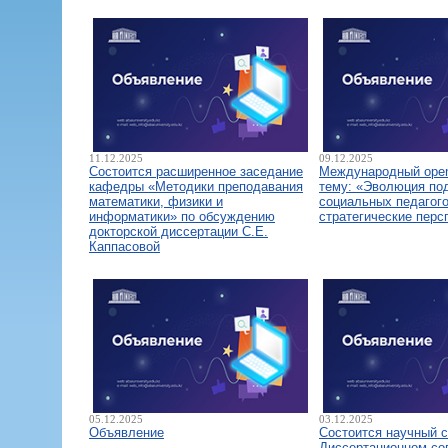
11.12.2025
09.12.2025
Состоится расширенное заседание
Международный open
кафедры «Методики преподавания
тему: «Эволюция по
математики, физики и
социальных педагого
информатики» по обсуждению
стратегические перс
докторской диссертации С.Е.
Каппасовой
05.12.2025
03.12.2025
Объявление
Состоится научный 
Диссертационном со