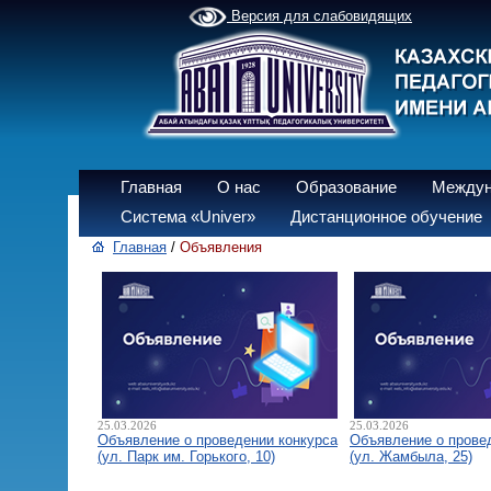
Версия для слабовидящих
Главная
О нас
Образование
Междун
Система «Univer»
Дистанционное обучение
Главная
/
Объявления
25.03.2026
25.03.2026
Объявление о проведении конкурса
Объявление о прове
(ул. Парк им. Горького, 10)
(ул. Жамбыла, 25)