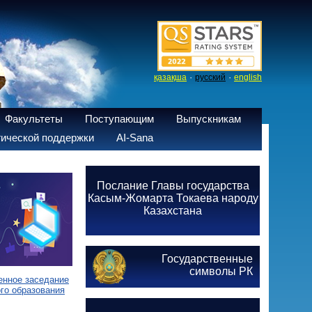
·
·
қазақша
русский
english
Факультеты
Поступающим
Выпускникам
ической поддержки
AI-Sana
Послание Главы государства
Касым-Жомарта Токаева народу
Казахстана
Государственные
символы РК
енное заседание
го образования