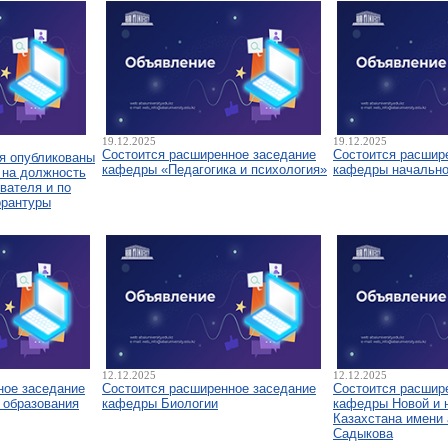
19.12.2025
19.12.2025
Состоится расширенное заседание
Состоится расшир
я опубликованы
кафедры «Педагогика и психология»
кафедры начально
 на должность
вателя и по
орантуры
12.12.2025
12.12.2025
ное заседание
Состоится расширенное заседание
Состоится расшир
 образования
кафедры Биологии
кафедры Новой и 
Казахстана имени 
Садыкова