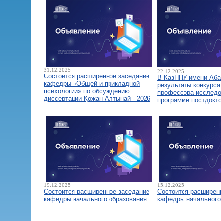
31.12.2025
22.12.2025
Состоится расширенное заседание
В КазНПУ имени Аба
кафедры «Общей и прикладной
результаты конкурса
психологии» по обсуждению
профессора-исследо
диссертации Қожан Алтынай - 2026
программе постдокт
19.12.2025
15.12.2025
Состоится расширенное заседание
Состоится расширен
кафедры начального образования
кафедры начального