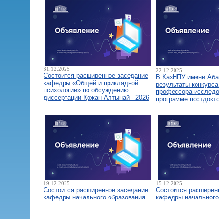
31.12.2025
22.12.2025
Состоится расширенное заседание
В КазНПУ имени Аба
кафедры «Общей и прикладной
результаты конкурса
психологии» по обсуждению
профессора-исследо
диссертации Қожан Алтынай - 2026
программе постдокт
19.12.2025
15.12.2025
Состоится расширенное заседание
Состоится расширен
кафедры начального образования
кафедры начального