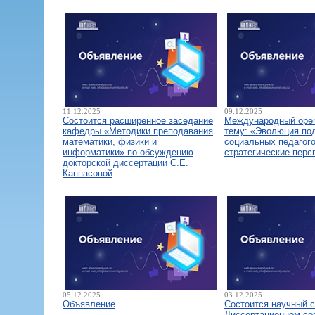
11.12.2025
09.12.2025
Состоится расширенное заседание
Международный open
кафедры «Методики преподавания
тему: «Эволюция по
математики, физики и
социальных педагого
информатики» по обсуждению
стратегические перс
докторской диссертации С.Е.
Каппасовой
05.12.2025
03.12.2025
Объявление
Состоится научный 
Диссертационном со