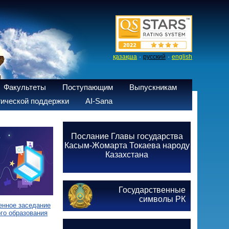
·
·
қазақша
русский
english
Факультеты
Поступающим
Выпускникам
ической поддержки
AI-Sana
Послание Главы государства
Касым-Жомарта Токаева народу
Казахстана
Государственные
символы РК
енное заседание
го образования