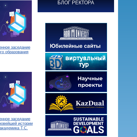
БЛОГ РЕКТОРА
енное заседание
го образования
енное заседание
новейшей истории
академика Т.С.