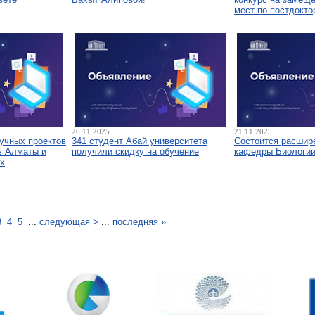
мест по постдокто
26.11.2025
21.11.2025
аучных проектов
341 студент Абай университета
Состоится расшир
в Алматы и
получили скидку на обучение
кафедры Биологи
х
3
4
5
...
следующая >
...
последняя »