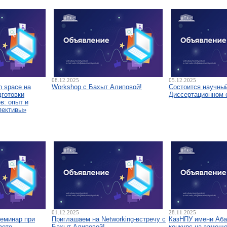
08.12.2025
05.12.2025
 space на
Workshop с Бахыт Алиповой!
Состоится научны
дготовки
Диссертационном 
в: опыт и
пективы»
01.12.2025
28.11.2025
семинар при
Приглашаем на Networking-встречу с
КазНПУ имени Аба
вете
Бахыт Алиповой!
конкурс на замещ