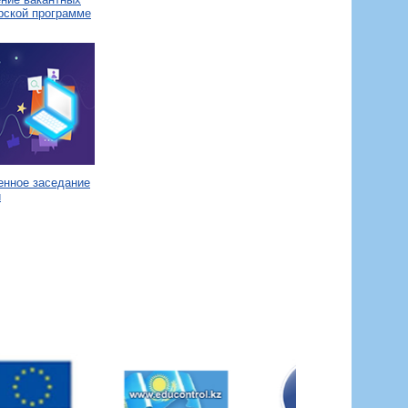
рской программе
енное заседание
и