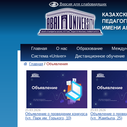
Версия для слабовидящих
Главная
О нас
Образование
Междун
Система «Univer»
Дистанционное обучение
Главная
/
Объявления
25.03.2026
25.03.2026
Объявление о проведении конкурса
Объявление о прове
(ул. Парк им. Горького, 10)
(ул. Жамбыла, 25)