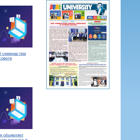
й семинар при
совете
я объявляет
ение вакантных