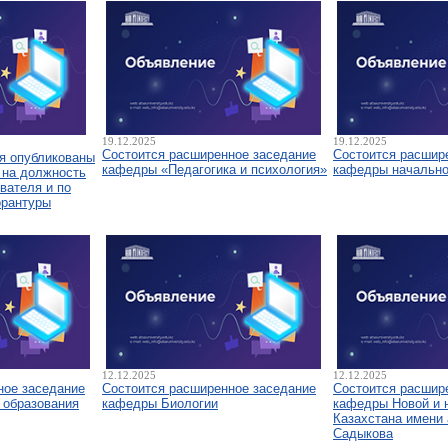
19.12.2025
19.12.2025
Состоится расширенное заседание
Состоится расшир
я опубликованы
кафедры «Педагогика и психология»
кафедры начально
 на должность
вателя и по
орантуры
12.12.2025
12.12.2025
ное заседание
Состоится расширенное заседание
Состоится расшир
 образования
кафедры Биологии
кафедры Новой и 
Казахстана имени 
Садыкова