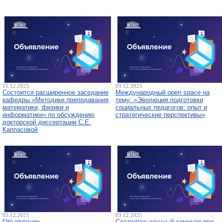
11.12.2025
09.12.2025
Состоится расширенное заседание
Международный open space на
кафедры «Методики преподавания
тему: «Эволюция подготовки
математики, физики и
социальных педагогов: опыт и
информатики» по обсуждению
стратегические перспективы»
докторской диссертации С.Е.
Каппасовой
05.12.2025
03.12.2025
Объявление
Состоится научный семинар при