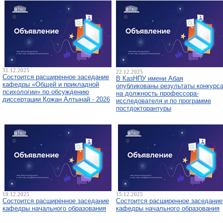
31.12.2025
22.12.2025
Состоится расширенное заседание
В КазНПУ имени Абая
кафедры «Общей и прикладной
опубликованы результаты конкурс
психологии» по обсуждению
на должность профессора-
диссертации Қожан Алтынай - 2026
исследователя и по программе
постдокторантуры
19.12.2025
15.12.2025
Состоится расширенное заседание
Состоится расширенное заседание
кафедры начального образования
кафедры начального образования