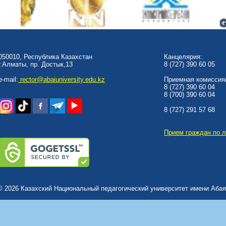
050010, Республика Казахстан
Канцелярия:
г.Алматы, пр. Достык,13
8 (727) 390 60 05
e-mail:
rector@abaiuniversity.edu.kz
Приемная комиссия/
8 (727) 390 60 04
8 (700) 390 60 04
8 (727) 291 57 68
Прием граждан по 
© 2026 Казахский Национальный педагогический университет имени Абая