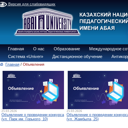
Версия для слабовидящих
Главная
О нас
Образование
Международное со
Система «Univer»
Дистанционное обучение
Антикор
Главная
/
Объявления
25.03.2026
25.03.2026
Объявление о проведении конкурса
Объявление о проведении конкурс
(ул. Парк им. Горького, 10)
(ул. Жамбыла, 25)