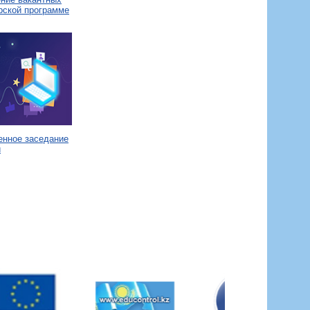
рской программе
енное заседание
и