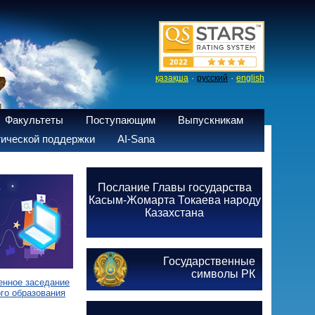
·
·
қазақша
русский
english
Факультеты
Поступающим
Выпускникам
ической поддержки
AI-Sana
Послание Главы государства
Касым-Жомарта Токаева народу
Казахстана
Государственные
символы РК
енное заседание
го образования