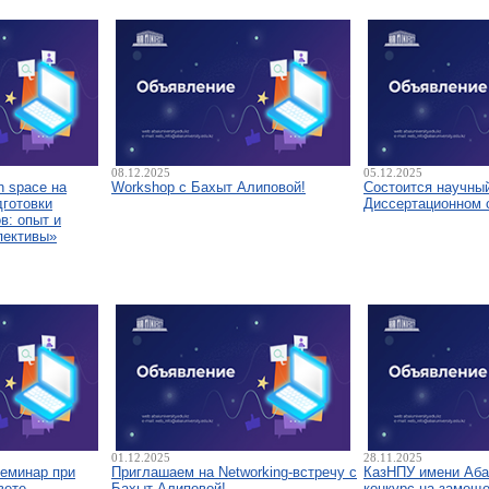
08.12.2025
05.12.2025
 space на
Workshop с Бахыт Алиповой!
Состоится научны
дготовки
Диссертационном 
в: опыт и
пективы»
01.12.2025
28.11.2025
семинар при
Приглашаем на Networking-встречу с
КазНПУ имени Аба
вете
Бахыт Алиповой!
конкурс на замещ