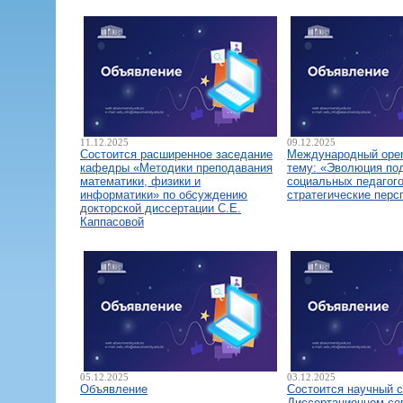
11.12.2025
09.12.2025
Состоится расширенное заседание
Международный open
кафедры «Методики преподавания
тему: «Эволюция по
математики, физики и
социальных педагого
информатики» по обсуждению
стратегические перс
докторской диссертации С.Е.
Каппасовой
05.12.2025
03.12.2025
Объявление
Состоится научный 
Диссертационном со