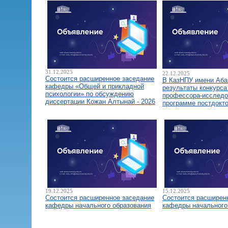
31.12.2025
22.12.2025
Состоится расширенное заседание
В КазНПУ имени Аба
кафедры «Общей и прикладной
результаты конкурса
психологии» по обсуждению
профессора-исследо
диссертации Қожан Алтынай - 2026
программе постдокт
19.12.2025
15.12.2025
Состоится расширенное заседание
Состоится расширен
кафедры начального образования
кафедры начального