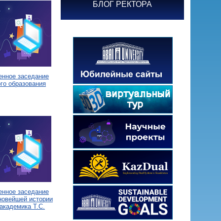
БЛОГ РЕКТОРА
енное заседание
го образования
енное заседание
новейшей истории
академика Т.С.