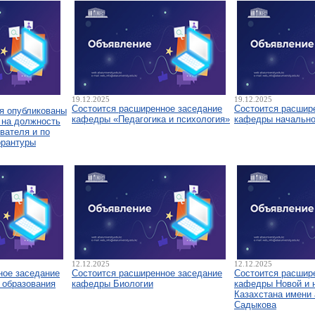
19.12.2025
19.12.2025
Состоится расширенное заседание
Состоится расшир
я опубликованы
кафедры «Педагогика и психология»
кафедры начально
 на должность
вателя и по
орантуры
12.12.2025
12.12.2025
ное заседание
Состоится расширенное заседание
Состоится расшир
 образования
кафедры Биологии
кафедры Новой и 
Казахстана имени 
Садыкова