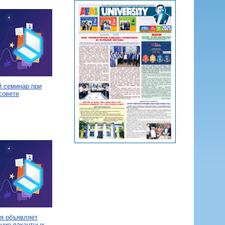
й семинар при
совете
я объявляет
ение вакантных