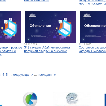
мест по постдокто
26.11.2025
21.11.2025
аучных проектов
341 студент Абай университета
Состоится расшир
в Алматы и
получили скидку на обучение
кафедры Биологи
х
3
4
5
...
следующая >
...
последняя »