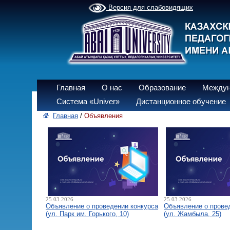
Версия для слабовидящих
Главная
О нас
Образование
Междун
Система «Univer»
Дистанционное обучение
Главная
/
Объявления
25.03.2026
25.03.2026
Объявление о проведении конкурса
Объявление о прове
(ул. Парк им. Горького, 10)
(ул. Жамбыла, 25)