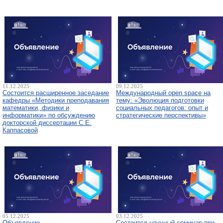
11.12.2025
09.12.2025
Состоится расширенное заседание
Международный open space на
кафедры «Методики преподавания
тему: «Эволюция подготовки
математики, физики и
социальных педагогов: опыт и
информатики» по обсуждению
стратегические перспективы»
докторской диссертации С.Е.
Каппасовой
05.12.2025
03.12.2025
Объявление
Состоится научный семинар при