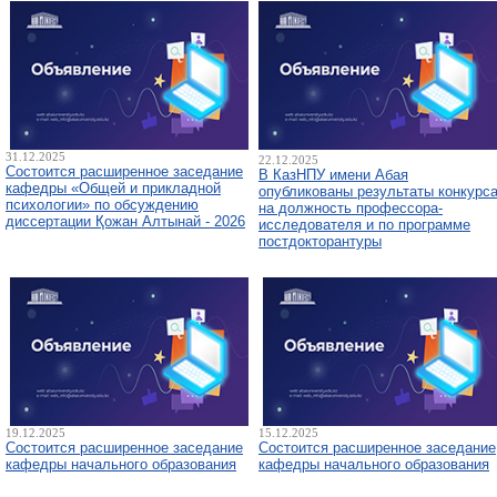
31.12.2025
22.12.2025
Состоится расширенное заседание
В КазНПУ имени Абая
кафедры «Общей и прикладной
опубликованы результаты конкурс
психологии» по обсуждению
на должность профессора-
диссертации Қожан Алтынай - 2026
исследователя и по программе
постдокторантуры
19.12.2025
15.12.2025
Состоится расширенное заседание
Состоится расширенное заседание
кафедры начального образования
кафедры начального образования