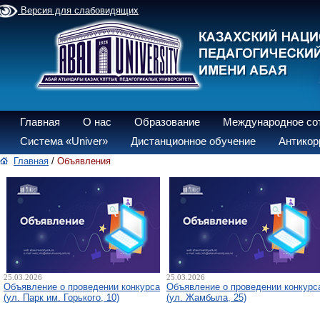
Версия для слабовидящих
Главная
О нас
Образование
Международное со
Система «Univer»
Дистанционное обучение
Антикор
Главная
/
Объявления
25.03.2026
25.03.2026
Объявление о проведении конкурса
Объявление о проведении конкурс
(ул. Парк им. Горького, 10)
(ул. Жамбыла, 25)