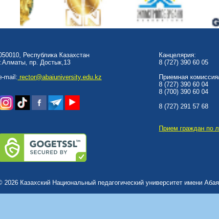
050010, Республика Казахстан
Канцелярия:
г.Алматы, пр. Достык,13
8 (727) 390 60 05
e-mail:
rector@abaiuniversity.edu.kz
Приемная комиссия/
8 (727) 390 60 04
8 (700) 390 60 04
8 (727) 291 57 68
Прием граждан по 
© 2026 Казахский Национальный педагогический университет имени Абая