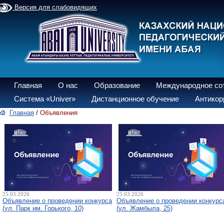
Версия для слабовидящих
Главная
О нас
Образование
Международное со
Система «Univer»
Дистанционное обучение
Антикор
Главная
/
Объявления
25.03.2026
25.03.2026
Объявление о проведении конкурса
Объявление о проведении конкурс
(ул. Парк им. Горького, 10)
(ул. Жамбыла, 25)