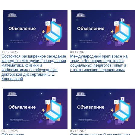
11.12.2025
09.12.2025
Состоится расширенное заседание
Международный open space на
кафедры «Методики преподавания
тему: «Эволюция подготовки
математики, физики и
социальных педагогов: опыт и
информатики» по обсуждению
стратегические перспективы»
докторской диссертации С.Е.
Каппасовой
05.12.2025
03.12.2025
Объявление
Состоится научный семинар при