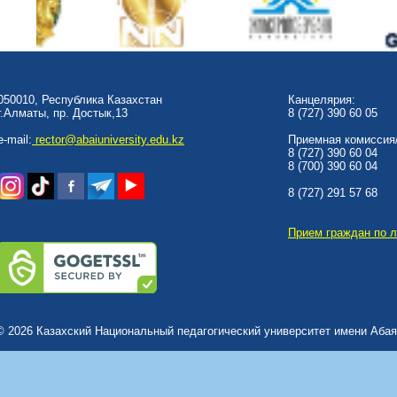
050010, Республика Казахстан
Канцелярия:
г.Алматы, пр. Достык,13
8 (727) 390 60 05
e-mail:
rector@abaiuniversity.edu.kz
Приемная комиссия/
8 (727) 390 60 04
8 (700) 390 60 04
8 (727) 291 57 68
Прием граждан по 
© 2026 Казахский Национальный педагогический университет имени Абая