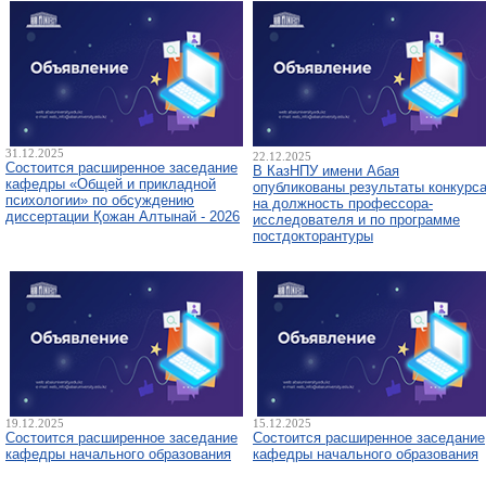
31.12.2025
22.12.2025
Состоится расширенное заседание
В КазНПУ имени Абая
кафедры «Общей и прикладной
опубликованы результаты конкурс
психологии» по обсуждению
на должность профессора-
диссертации Қожан Алтынай - 2026
исследователя и по программе
постдокторантуры
19.12.2025
15.12.2025
Состоится расширенное заседание
Состоится расширенное заседание
кафедры начального образования
кафедры начального образования