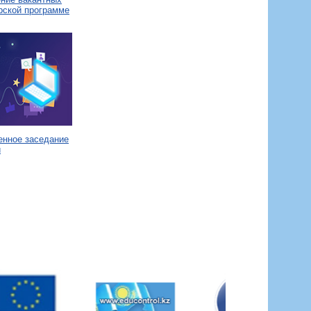
рской программе
енное заседание
и