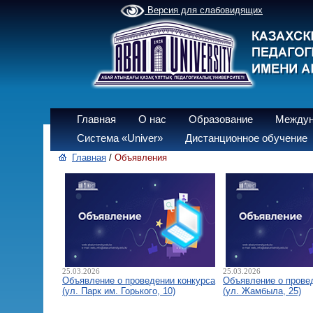
Версия для слабовидящих
Главная
О нас
Образование
Междун
Система «Univer»
Дистанционное обучение
Главная
/
Объявления
25.03.2026
25.03.2026
Объявление о проведении конкурса
Объявление о прове
(ул. Парк им. Горького, 10)
(ул. Жамбыла, 25)