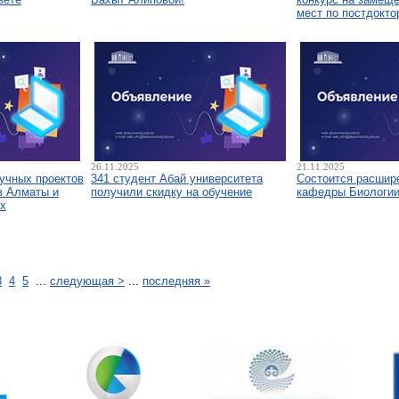
мест по постдокто
26.11.2025
21.11.2025
аучных проектов
341 студент Абай университета
Состоится расшир
в Алматы и
получили скидку на обучение
кафедры Биологи
х
3
4
5
...
следующая >
...
последняя »