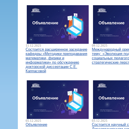
11.12.2025
09.12.2025
Состоится расширенное заседание
Международный open
кафедры «Методики преподавания
тему: «Эволюция по
математики, физики и
социальных педагого
информатики» по обсуждению
стратегические перс
докторской диссертации С.Е.
Каппасовой
05.12.2025
03.12.2025
Объявление
Состоится научный 
Диссертационном со