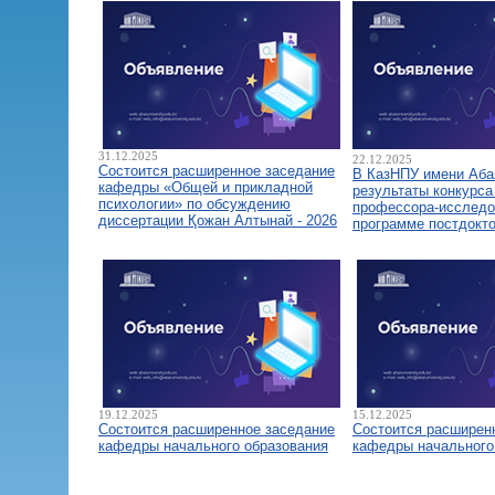
31.12.2025
22.12.2025
Состоится расширенное заседание
В КазНПУ имени Аба
кафедры «Общей и прикладной
результаты конкурса
психологии» по обсуждению
профессора-исследо
диссертации Қожан Алтынай - 2026
программе постдокт
19.12.2025
15.12.2025
Состоится расширенное заседание
Состоится расширен
кафедры начального образования
кафедры начального