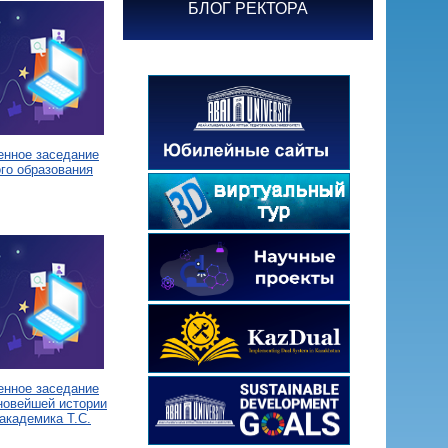
БЛОГ РЕКТОРА
енное заседание
го образования
енное заседание
новейшей истории
академика Т.С.