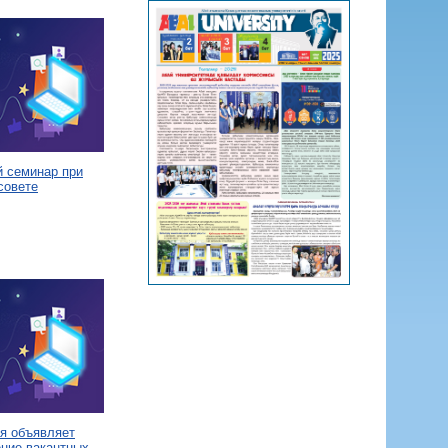
й семинар при
совете
я объявляет
ение вакантных