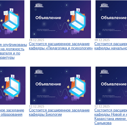
19.12.2025
19.12.2025
Состоится расширенное заседание
Состоится расшир
я опубликованы
кафедры «Педагогика и психология»
кафедры начально
 на должность
вателя и по
орантуры
12.12.2025
12.12.2025
ное заседание
Состоится расширенное заседание
Состоится расшир
 образования
кафедры Биологии
кафедры Новой и 
Казахстана имени 
Садыкова