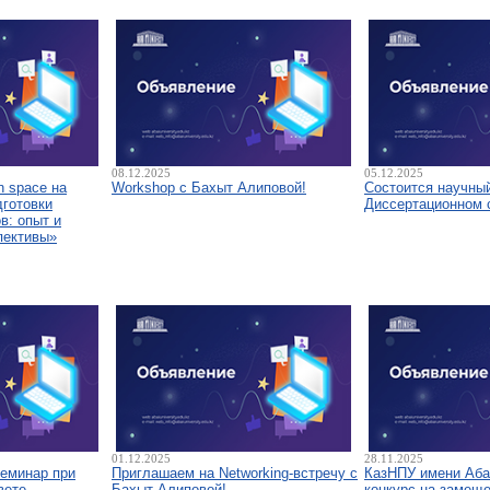
08.12.2025
05.12.2025
 space на
Workshop с Бахыт Алиповой!
Состоится научны
дготовки
Диссертационном 
в: опыт и
пективы»
01.12.2025
28.11.2025
семинар при
Приглашаем на Networking-встречу с
КазНПУ имени Аба
вете
Бахыт Алиповой!
конкурс на замещ