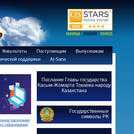
·
·
қазақша
русский
english
Факультеты
Поступающим
Выпускникам
ической поддержки
AI-Sana
Послание Главы государства
Касым-Жомарта Токаева народу
Казахстана
Государственные
символы РК
енное заседание
го образования