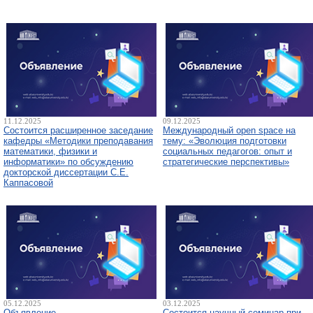
11.12.2025
09.12.2025
Состоится расширенное заседание
Международный open space на
кафедры «Методики преподавания
тему: «Эволюция подготовки
математики, физики и
социальных педагогов: опыт и
информатики» по обсуждению
стратегические перспективы»
докторской диссертации С.Е.
Каппасовой
05.12.2025
03.12.2025
Объявление
Состоится научный семинар при