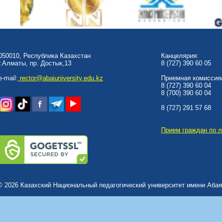
050010, Республика Казахстан
Канцелярия:
г.Алматы, пр. Достык,13
8 (727) 390 60 05
e-mail:
rector@abaiuniversity.edu.kz
Приемная комиссия/
8 (727) 390 60 04
8 (700) 390 60 04
8 (727) 291 57 68
Прием граждан по 
© 2026 Казахский Национальный педагогический университет имени Абая