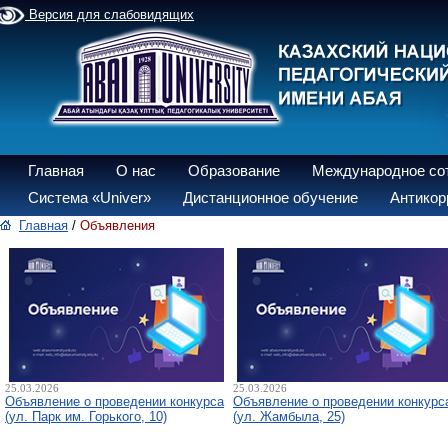
Версия для слабовидящих
Главная
О нас
Образование
Международное со
Система «Univer»
Дистанционное обучение
Антикор
Главная
/
Объявления
25.03.2026
25.03.2026
Объявление о проведении конкурса
Объявление о проведении конкурс
(ул. Парк им. Горького, 10)
(ул. Жамбыла, 25)