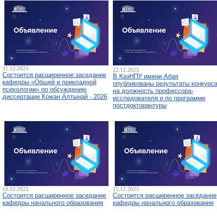
31.12.2025
22.12.2025
Состоится расширенное заседание
В КазНПУ имени Абая
кафедры «Общей и прикладной
опубликованы результаты конкурс
психологии» по обсуждению
на должность профессора-
диссертации Қожан Алтынай - 2026
исследователя и по программе
постдокторантуры
19.12.2025
15.12.2025
Состоится расширенное заседание
Состоится расширенное заседание
кафедры начального образования
кафедры начального образования