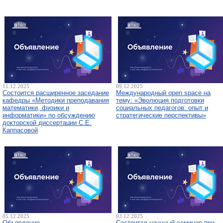
11.12.2025
09.12.2025
Состоится расширенное заседание
Международный open space на
кафедры «Методики преподавания
тему: «Эволюция подготовки
математики, физики и
социальных педагогов: опыт и
информатики» по обсуждению
стратегические перспективы»
докторской диссертации С.Е.
Каппасовой
05.12.2025
03.12.2025
Объявление
Состоится научный семинар при