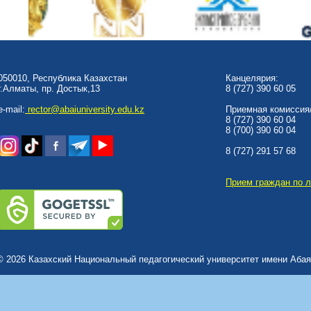
050010, Республика Казахстан
Канцелярия:
г.Алматы, пр. Достык,13
8 (727) 390 60 05
e-mail:
rector@abaiuniversity.edu.kz
Приемная комиссия/
8 (727) 390 60 04
8 (700) 390 60 04
8 (727) 291 57 68
Прием граждан по 
© 2026 Казахский Национальный педагогический университет имени Абая