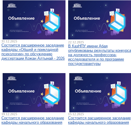
31.12.2025
22.12.2025
Состоится расширенное заседание
В КазНПУ имени Абая
кафедры «Общей и прикладной
опубликованы результаты конкурс
психологии» по обсуждению
на должность профессора-
диссертации Қожан Алтынай - 2026
исследователя и по программе
постдокторантуры
19.12.2025
15.12.2025
Состоится расширенное заседание
Состоится расширенное заседание
кафедры начального образования
кафедры начального образования