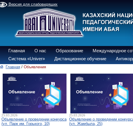
Версия для слабовидящих
Главная
О нас
Образование
Международное со
Система «Univer»
Дистанционное обучение
Антикор
Главная
/
Объявления
25.03.2026
25.03.2026
Объявление о проведении конкурса
Объявление о проведении конкурс
(ул. Парк им. Горького, 10)
(ул. Жамбыла, 25)