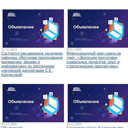
11.12.2025
09.12.2025
Состоится расширенное заседание
Международный open space на
кафедры «Методики преподавания
тему: «Эволюция подготовки
математики, физики и
социальных педагогов: опыт и
информатики» по обсуждению
стратегические перспективы»
докторской диссертации С.Е.
Каппасовой
05.12.2025
03.12.2025
Объявление
Состоится научный семинар при