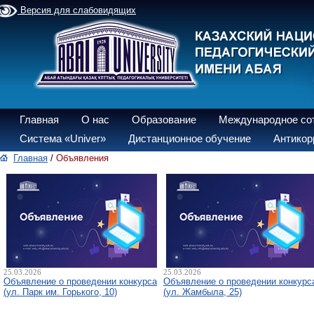
Версия для слабовидящих
Главная
О нас
Образование
Международное со
Система «Univer»
Дистанционное обучение
Антикор
Главная
/
Объявления
25.03.2026
25.03.2026
Объявление о проведении конкурса
Объявление о проведении конкурс
(ул. Парк им. Горького, 10)
(ул. Жамбыла, 25)