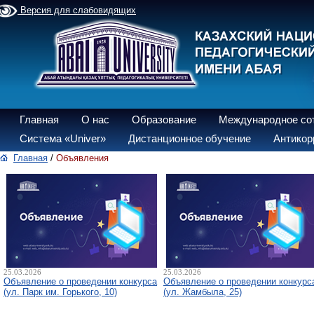
Версия для слабовидящих
Главная
О нас
Образование
Международное со
Система «Univer»
Дистанционное обучение
Антикор
Главная
/
Объявления
25.03.2026
25.03.2026
Объявление о проведении конкурса
Объявление о проведении конкурс
(ул. Парк им. Горького, 10)
(ул. Жамбыла, 25)