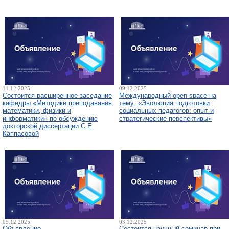
11.12.2025
09.12.2025
Состоится расширенное заседание
Международный open space на
кафедры «Методики преподавания
тему: «Эволюция подготовки
математики, физики и
социальных педагогов: опыт и
информатики» по обсуждению
стратегические перспективы»
докторской диссертации С.Е.
Каппасовой
05.12.2025
03.12.2025
Объявление
Состоится научный семинар при