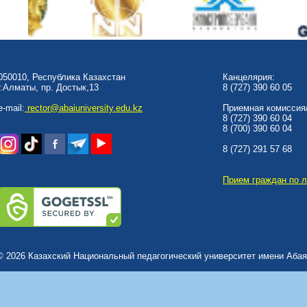
050010, Республика Казахстан
Канцелярия:
г.Алматы, пр. Достык,13
8 (727) 390 60 05
e-mail:
rector@abaiuniversity.edu.kz
Приемная комиссия/
8 (727) 390 60 04
8 (700) 390 60 04
8 (727) 291 57 68
Прием граждан по 
© 2026 Казахский Национальный педагогический университет имени Абая