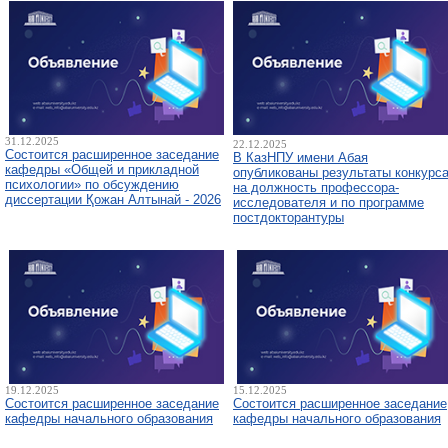
31.12.2025
22.12.2025
Состоится расширенное заседание
В КазНПУ имени Абая
кафедры «Общей и прикладной
опубликованы результаты конкурс
психологии» по обсуждению
на должность профессора-
диссертации Қожан Алтынай - 2026
исследователя и по программе
постдокторантуры
19.12.2025
15.12.2025
Состоится расширенное заседание
Состоится расширенное заседание
кафедры начального образования
кафедры начального образования