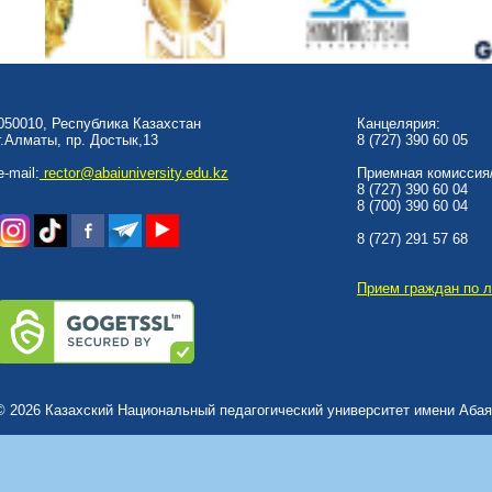
050010, Республика Казахстан
Канцелярия:
г.Алматы, пр. Достык,13
8 (727) 390 60 05
e-mail:
rector@abaiuniversity.edu.kz
Приемная комиссия/
8 (727) 390 60 04
8 (700) 390 60 04
8 (727) 291 57 68
Прием граждан по 
© 2026 Казахский Национальный педагогический университет имени Абая