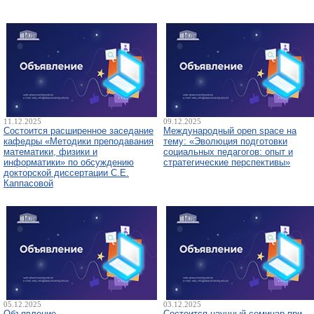
11.12.2025
09.12.2025
Состоится расширенное заседание
Международный open space на
кафедры «Методики преподавания
тему: «Эволюция подготовки
математики, физики и
социальных педагогов: опыт и
информатики» по обсуждению
стратегические перспективы»
докторской диссертации С.Е.
Каппасовой
05.12.2025
03.12.2025
Объявление
Состоится научный семинар при