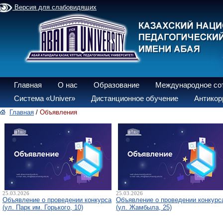
Версия для слабовидящих
Главная
О нас
Образование
Международное со
Система «Univer»
Дистанционное обучение
Антикор
Главная
/
Объявления
25.03.2026
25.03.2026
Объявление о проведении конкурса
Объявление о проведении конкурс
(ул. Парк им. Горького, 10)
(ул. Жамбыла, 25)