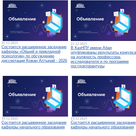
31.12.2025
22.12.2025
Состоится расширенное заседание
В КазНПУ имени Абая
кафедры «Общей и прикладной
опубликованы результаты конкурс
психологии» по обсуждению
на должность профессора-
диссертации Қожан Алтынай - 2026
исследователя и по программе
постдокторантуры
19.12.2025
15.12.2025
Состоится расширенное заседание
Состоится расширенное заседание
кафедры начального образования
кафедры начального образования