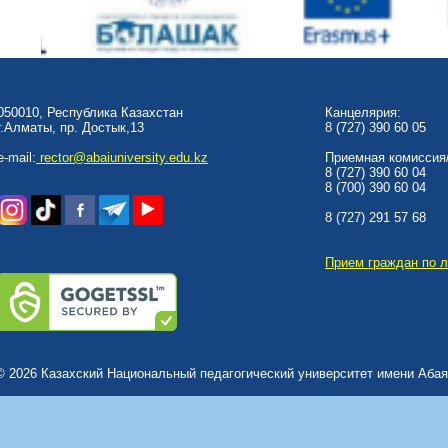
050010, Республика Казахстан
Канцелярия:
г.Алматы, пр. Достык,13
8 (727) 390 60 05
e-mail:
rector@abaiuniversity.edu.kz
Приемная комиссия/
8 (727) 390 60 04
8 (700) 390 60 04
8 (727) 291 57 68
Прием граждан по 
© 2026 Казахский Национальный педагогический университет имени Абая