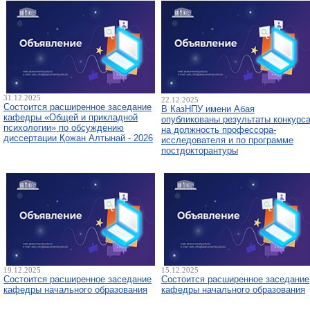
31.12.2025
22.12.2025
Состоится расширенное заседание
В КазНПУ имени Абая
кафедры «Общей и прикладной
опубликованы результаты конкурс
психологии» по обсуждению
на должность профессора-
диссертации Қожан Алтынай - 2026
исследователя и по программе
постдокторантуры
19.12.2025
15.12.2025
Состоится расширенное заседание
Состоится расширенное заседание
кафедры начального образования
кафедры начального образования