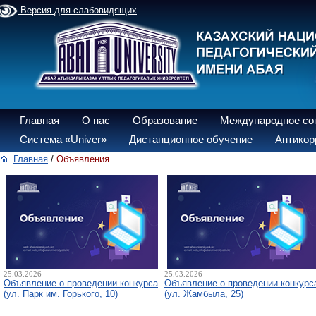
Версия для слабовидящих
Главная
О нас
Образование
Международное со
Система «Univer»
Дистанционное обучение
Антикор
Главная
/
Объявления
25.03.2026
25.03.2026
Объявление о проведении конкурса
Объявление о проведении конкурс
(ул. Парк им. Горького, 10)
(ул. Жамбыла, 25)