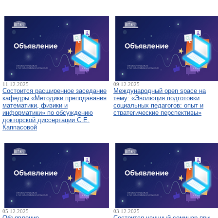
11.12.2025
09.12.2025
Состоится расширенное заседание
Международный open space на
кафедры «Методики преподавания
тему: «Эволюция подготовки
математики, физики и
социальных педагогов: опыт и
информатики» по обсуждению
стратегические перспективы»
докторской диссертации С.Е.
Каппасовой
05.12.2025
03.12.2025
Объявление
Состоится научный семинар при