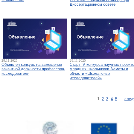
Диссертационном совете
28.11.2025
28.11.2025
Объявлен конкурс на замещение
Старт IV конкурса научных проект
вакантной должности профессора-
младших школьников Алматы и
исследователя
области «Школа юных
исследователей»
1
2
3
4
5
...
след